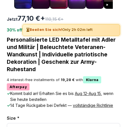
77,10 €+
110,15 €+
Jetzt
⏳
Beeilen Sie sich!
Only 2h 02m left
30% off
Personalisierte LED Metalltafel mit Adler
und Militär | Beleuchtete Veteranen-
Wandkunst | Individuelle patriotische
Dekoration | Geschenk zur Army-
Ruhestand
4 interest-free installments of
19,28 €
with
Klarna
Afterpay
✓
Kommt bald an! Erhalten Sie es bis
Aug 12-Aug 15
, wenn
Sie heute bestellen
✓
14 Tage Rückgabe bei Defekt —
vollständige Richtlinie
Size *