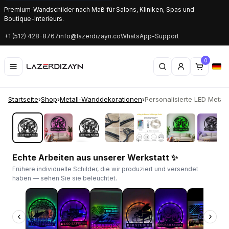
Premium-Wandschilder nach Maß für Salons, Kliniken, Spas und
Boutique-Interieurs.
+1 (512) 428-8767
info@lazerdizayn.co
WhatsApp-Support
0
Startseite
›
Shop
›
Metall-Wanddekorationen
›
Personalisierte LED Metallta
‹
›
Echte Arbeiten aus unserer Werkstatt ✨
Frühere individuelle Schilder, die wir produziert und versendet
haben — sehen Sie sie beleuchtet.
‹
›