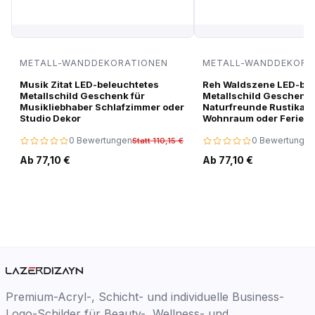
METALL-WANDDEKORATIONEN
METALL-WANDDEKORA
Musik Zitat LED-beleuchtetes
Reh Waldszene LED-bel
Metallschild Geschenk für
Metallschild Geschenk 
Musikliebhaber Schlafzimmer oder
Naturfreunde Rustikale
Studio Dekor
Wohnraum oder Ferien
0 Bewertungen
0 Bewertungen
Statt 110,15 €
Ab 77,10 €
Ab 77,10 €
Premium-Acryl-, Schicht- und individuelle Business-
Logo-Schilder für Beauty-, Wellness- und