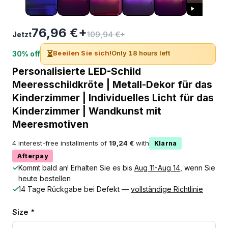
76,96 €+
109,94 €+
Jetzt
⏳
Beeilen Sie sich!
Only 18 hours left
30% off
Personalisierte LED-Schild
Meeresschildkröte | Metall-Dekor für das
Kinderzimmer | Individuelles Licht für das
Kinderzimmer | Wandkunst mit
Meeresmotiven
4 interest-free installments of
19,24 €
with
Klarna
Afterpay
✓
Kommt bald an! Erhalten Sie es bis
Aug 11-Aug 14
, wenn Sie
heute bestellen
✓
14 Tage Rückgabe bei Defekt —
vollständige Richtlinie
Size *