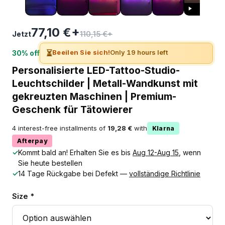
77,10 €+
110,15 €+
Jetzt
⏳
Beeilen Sie sich!
Only 19 hours left
30% off
Personalisierte LED-Tattoo-Studio-
Leuchtschilder | Metall-Wandkunst mit
gekreuzten Maschinen | Premium-
Geschenk für Tätowierer
4 interest-free installments of
19,28 €
with
Klarna
Afterpay
✓
Kommt bald an! Erhalten Sie es bis
Aug 12-Aug 15
, wenn
Sie heute bestellen
✓
14 Tage Rückgabe bei Defekt —
vollständige Richtlinie
Size *