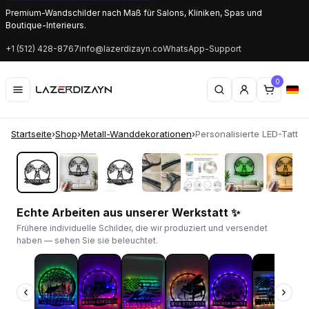
Premium-Wandschilder nach Maß für Salons, Kliniken, Spas und
Boutique-Interieurs.
+1 (512) 428-8767
info@lazerdizayn.co
WhatsApp-Support
0
Startseite
›
Shop
›
Metall-Wanddekorationen
›
Personalisierte LED-Tattoo
‹
›
Echte Arbeiten aus unserer Werkstatt ✨
Frühere individuelle Schilder, die wir produziert und versendet
haben — sehen Sie sie beleuchtet.
‹
›