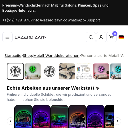
Premium-Wandschilder nach Maß für Salons, Kliniken, Spas und
Boutique-Interieurs.
+1 (512) 428-8767
info@lazerdizayn.co
WhatsApp-Support
0
Startseite
›
Shop
›
Metall-Wanddekorationen
›
Personalisierte Metall-Wand
‹
›
Echte Arbeiten aus unserer Werkstatt ✨
Frühere individuelle Schilder, die wir produziert und versendet
haben — sehen Sie sie beleuchtet.
‹
›