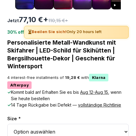
77,10 €+
110,15 €+
Jetzt
⏳
Beeilen Sie sich!
Only 20 hours left
30% off
Personalisierte Metall-Wandkunst mit
Skifahrer | LED-Schild für Skihütten |
Bergsilhouette-Dekor | Geschenk für
Wintersport
4 interest-free installments of
19,28 €
with
Klarna
Afterpay
✓
Kommt bald an! Erhalten Sie es bis
Aug 12-Aug 15
, wenn
Sie heute bestellen
✓
14 Tage Rückgabe bei Defekt —
vollständige Richtlinie
Size *