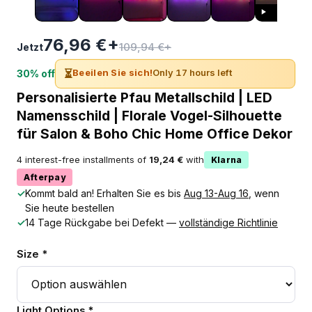
76,96 €+
109,94 €+
Jetzt
⏳
Beeilen Sie sich!
Only 17 hours left
30% off
Personalisierte Pfau Metallschild | LED
Namensschild | Florale Vogel-Silhouette
für Salon & Boho Chic Home Office Dekor
4 interest-free installments of
19,24 €
with
Klarna
Afterpay
✓
Kommt bald an! Erhalten Sie es bis
Aug 13-Aug 16
, wenn
Sie heute bestellen
✓
14 Tage Rückgabe bei Defekt —
vollständige Richtlinie
Size *
Light Options *