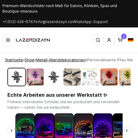
Premium-Wandschilder nach Maß für Salons, Kliniken, Spas und
Boutique-Interieurs.
+1 (512) 428-8767
info@lazerdizayn.co
WhatsApp-Support
0
Startseite
›
Shop
›
Metall-Wanddekorationen
›
Personalisierte Pfau Metall
‹
›
Echte Arbeiten aus unserer Werkstatt ✨
Frühere individuelle Schilder, die wir produziert und versendet
haben — sehen Sie sie beleuchtet.
‹
›