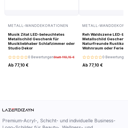
METALL-WANDDEKORATIONEN
METALL-WANDDEKORA
Musik Zitat LED-beleuchtetes
Reh Waldszene LED-bel
Metallschild Geschenk für
Metallschild Geschenk 
Musikliebhaber Schlafzimmer oder
Naturfreunde Rustikale
Studio Dekor
Wohnraum oder Ferien
0 Bewertungen
0 Bewertungen
Statt 110,15 €
Ab 77,10 €
Ab 77,10 €
Premium-Acryl-, Schicht- und individuelle Business-
Logo-Schilder für Beauty-, Wellness- und