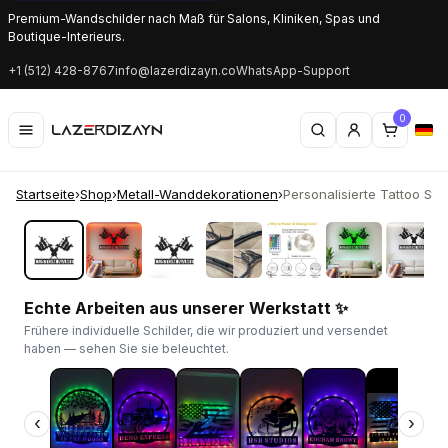
Premium-Wandschilder nach Maß für Salons, Kliniken, Spas und
Boutique-Interieurs.
+1 (512) 428-8767
info@lazerdizayn.co
WhatsApp-Support
0
Startseite
›
Shop
›
Metall-Wanddekorationen
›
Personalisierte Tattoo Studi
‹
›
Echte Arbeiten aus unserer Werkstatt ✨
Frühere individuelle Schilder, die wir produziert und versendet
haben — sehen Sie sie beleuchtet.
‹
›