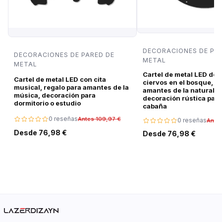
DECORACIONES DE PA
DECORACIONES DE PARED DE
METAL
METAL
Cartel de metal LED de 
Cartel de metal LED con cita
ciervos en el bosque, r
musical, regalo para amantes de la
amantes de la naturalez
música, decoración para
decoración rústica para
dormitorio o estudio
cabaña
0 reseñas
Antes 109,97 €
0 reseñas
Ante
Desde 76,98 €
Desde 76,98 €