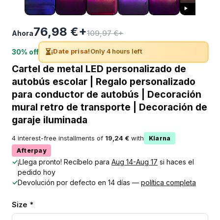
76,98 €+
109,97 €+
Ahora
⏳
¡Date prisa!
Only 4 hours left
30% off
Cartel de metal LED personalizado de
autobús escolar | Regalo personalizado
para conductor de autobús | Decoración
mural retro de transporte | Decoración de
garaje iluminada
4 interest-free installments of
19,24 €
with
Klarna
Afterpay
✓
¡Llega pronto! Recíbelo para
Aug 14-Aug 17
si haces el
pedido hoy
✓
Devolución por defecto en 14 días —
política completa
Size *