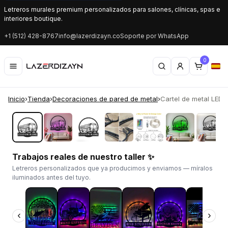
Letreros murales premium personalizados para salones, clínicas, spas e
interiores boutique.
+1 (512) 428-8767
info@lazerdizayn.co
Soporte por WhatsApp
0
Inicio
›
Tienda
›
Decoraciones de pared de metal
›
Cartel de metal LED p
‹
›
Trabajos reales de nuestro taller ✨
Letreros personalizados que ya producimos y enviamos — míralos
iluminados antes del tuyo.
‹
›