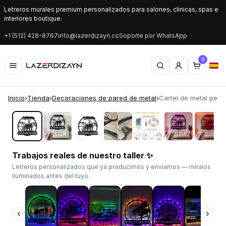
Letreros murales premium personalizados para salones, clínicas, spas e
interiores boutique.
+1 (512) 428-8767
info@lazerdizayn.co
Soporte por WhatsApp
0
Inicio
›
Tienda
›
Decoraciones de pared de metal
›
Cartel de metal perso
‹
›
Trabajos reales de nuestro taller ✨
Letreros personalizados que ya producimos y enviamos — míralos
iluminados antes del tuyo.
‹
›