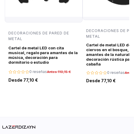
DECORACIONES DE PA
DECORACIONES DE PARED DE
METAL
METAL
Cartel de metal LED de 
Cartel de metal LED con cita
ciervos en el bosque, r
musical, regalo para amantes de la
amantes de la naturalez
música, decoración para
decoración rústica para
dormitorio o estudio
cabaña
0 reseñas
Antes 110,15 €
0 reseñas
Antes
Desde 77,10 €
Desde 77,10 €