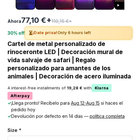
77,10 €+
110,15 €+
Ahora
⏳
¡Date prisa!
Only 6 hours left
30% off
Cartel de metal personalizado de
rinoceronte LED | Decoración mural de
vida salvaje de safari | Regalo
personalizado para amantes de los
animales | Decoración de acero iluminada
4 interest-free installments of
19,28 €
with
Klarna
Afterpay
✓
¡Llega pronto! Recíbelo para
Aug 12-Aug 15
si haces el
pedido hoy
✓
Devolución por defecto en 14 días —
política completa
Size *