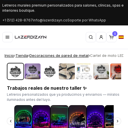
Letreros murales premium personalizados para salones, clínicas, spas e
interiores boutique.
+1 (512) 428-8767
info@lazerdizayn.co
Soporte por WhatsApp
0
Inicio
›
Tienda
›
Decoraciones de pared de metal
›
Cartel de moto LED pe
‹
›
Trabajos reales de nuestro taller ✨
Letreros personalizados que ya producimos y enviamos — míralos
iluminados antes del tuyo.
‹
›