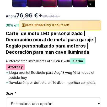
76,96 €+
109,94 €+
Ahora
⏳
¡Date prisa!
Only 9 hours left
30% off
Cartel de moto LED personalizado |
Decoración mural de metal para garaje |
Regalo personalizado para moteros |
Decoración para man cave iluminada
4 interest-free installments of
19,24 €
with
Klarna
Afterpay
✓
¡Llega pronto! Recíbelo para
Aug 13-Aug 16
si haces el
pedido hoy
✓
Devolución por defecto en 14 días —
política completa
Size *