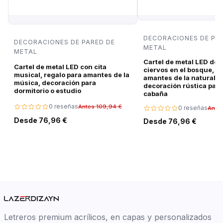
DECORACIONES DE PA
DECORACIONES DE PARED DE
METAL
METAL
Cartel de metal LED de 
Cartel de metal LED con cita
ciervos en el bosque, r
musical, regalo para amantes de la
amantes de la naturalez
música, decoración para
decoración rústica para
dormitorio o estudio
cabaña
0 reseñas
Antes 109,94 €
0 reseñas
Ante
Desde 76,96 €
Desde 76,96 €
Letreros premium acrílicos, en capas y personalizados