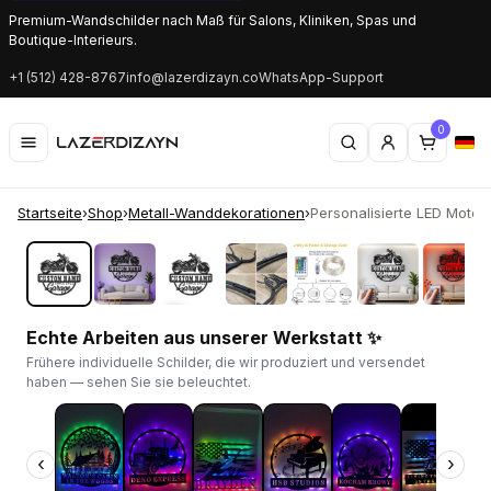
Premium-Wandschilder nach Maß für Salons, Kliniken, Spas und
Boutique-Interieurs.
+1 (512) 428-8767
info@lazerdizayn.co
WhatsApp-Support
0
Startseite
›
Shop
›
Metall-Wanddekorationen
›
Personalisierte LED Motorr
‹
›
Echte Arbeiten aus unserer Werkstatt ✨
Frühere individuelle Schilder, die wir produziert und versendet
haben — sehen Sie sie beleuchtet.
‹
›