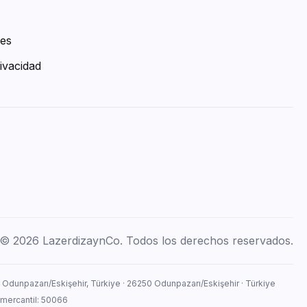
ies
ivacidad
© 2026 LazerdizaynCo. Todos los derechos reservados.
, Odunpazarı/Eskişehir, Türkiye · 26250 Odunpazarı/Eskişehir · Türkiye
 mercantil: 50066