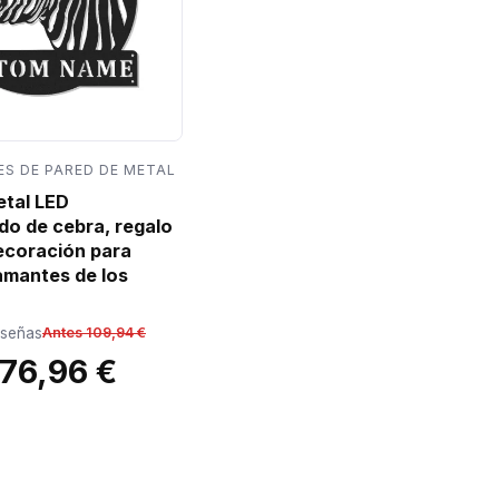
S DE PARED DE METAL
etal LED
do de cebra, regalo
decoración para
amantes de los
eseñas
Antes 109,94 €
76,96 €