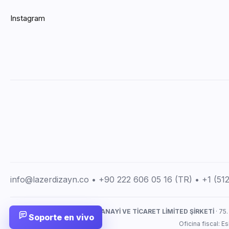
Instagram
info@lazerdizayn.co • +90 222 606 05 16 (TR) • +1 (5
LAZERDİZAYN İMALAT SANAYİ VE TİCARET LİMİTED ŞİRKETİ
· 75.
Soporte en vivo
Oficina fiscal: 