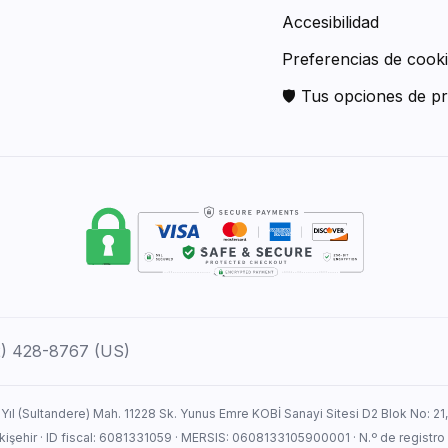
Accesibilidad
Preferencias de cook
🛡 Tus opciones de pr
12) 428-8767 (US)
 Yıl (Sultandere) Mah. 11228 Sk. Yunus Emre KOBİ Sanayi Sitesi D2 Blok No: 21
Eskişehir · ID fiscal: 6081331059 · MERSIS: 0608133105900001 · N.º de registro