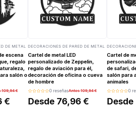
ED DE METAL
DECORACIONES DE PARED DE METAL
DECORACIONE
 de escena
Cartel de metal LED
Cartel de m
que, regalo
personalizado de Zeppelin,
personaliza
aturaleza,
regalo de aviación para él,
de safari, 
ara salón o
decoración de oficina o cueva
salón para 
de hombre
animales
 109,94 €
0 reseñas
Antes 109,94 €
0 r
6 €
Desde 76,96 €
Desde 