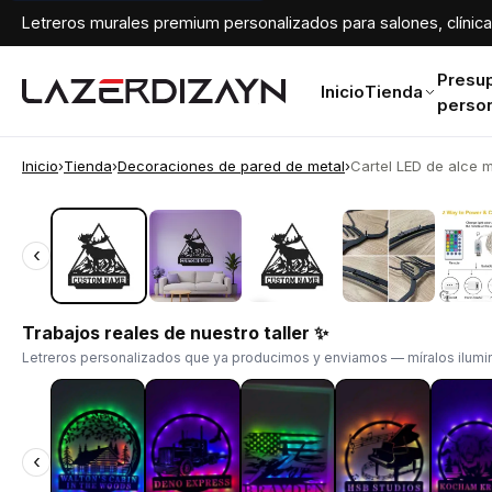
Letreros murales premium personalizados para salones, clínicas
Presu
Inicio
Tienda
perso
Inicio
›
Tienda
›
Decoraciones de pared de metal
›
Cartel LED de alce 
‹
‹
Trabajos reales de nuestro taller ✨
Letreros personalizados que ya producimos y enviamos — míralos ilumin
‹