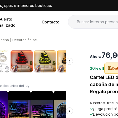
, spas e interiores boutique.
puesto
Contacto
nalizado
macho | Decoración pe...
›
76,9
Ahora
›
⏳
30% off
¡Dat
Cartel LED 
cabaña de m
ados antes del tuyo.
Regalo prem
4 interest-free i
✓
¡Llega pronto
›
✓
Devolución po