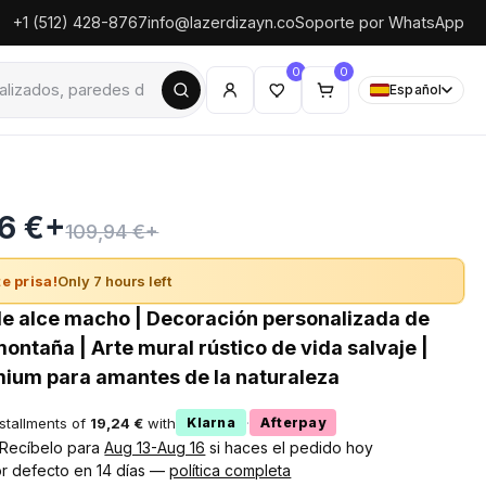
+1 (512) 428-8767
info@lazerdizayn.co
Soporte por WhatsApp
0
0
Español
6 €+
109,94 €+
e prisa!
Only 7 hours left
de alce macho | Decoración personalizada de
ontaña | Arte mural rústico de vida salvaje |
ium para amantes de la naturaleza
nstallments of
19,24 €
with
·
Klarna
Afterpay
! Recíbelo para
Aug 13-Aug 16
si haces el pedido hoy
r defecto en 14 días —
política completa