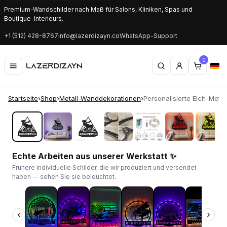
Premium-Wandschilder nach Maß für Salons, Kliniken, Spas und
Boutique-Interieurs.
+1 (512) 428-8767
info@lazerdizayn.co
WhatsApp-Support
0
Startseite
›
Shop
›
Metall-Wanddekorationen
›
Personalisierte Elch-Metalls
‹
›
Echte Arbeiten aus unserer Werkstatt ✨
Frühere individuelle Schilder, die wir produziert und versendet
haben — sehen Sie sie beleuchtet.
‹
›