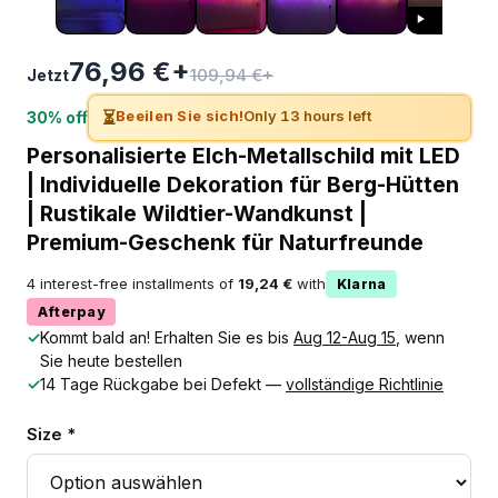
76,96 €+
109,94 €+
Jetzt
⏳
Beeilen Sie sich!
Only 13 hours left
30% off
Personalisierte Elch-Metallschild mit LED
| Individuelle Dekoration für Berg-Hütten
| Rustikale Wildtier-Wandkunst |
Premium-Geschenk für Naturfreunde
4 interest-free installments of
19,24 €
with
Klarna
Afterpay
✓
Kommt bald an! Erhalten Sie es bis
Aug 12-Aug 15
, wenn
Sie heute bestellen
✓
14 Tage Rückgabe bei Defekt —
vollständige Richtlinie
Size *