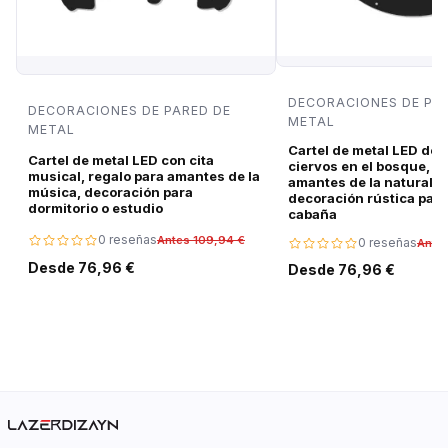
DECORACIONES DE PA
DECORACIONES DE PARED DE
METAL
METAL
Cartel de metal LED de 
Cartel de metal LED con cita
ciervos en el bosque, r
musical, regalo para amantes de la
amantes de la naturalez
música, decoración para
decoración rústica para
dormitorio o estudio
cabaña
0 reseñas
Antes 109,94 €
0 reseñas
Ante
Desde 76,96 €
Desde 76,96 €