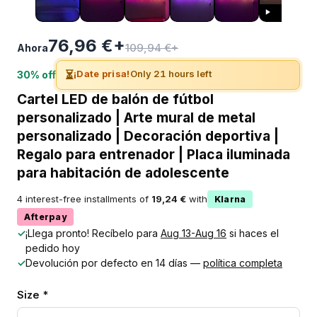
76,96 €+
109,94 €+
Ahora
⏳
¡Date prisa!
Only 21 hours left
30% off
Cartel LED de balón de fútbol
personalizado | Arte mural de metal
personalizado | Decoración deportiva |
Regalo para entrenador | Placa iluminada
para habitación de adolescente
4 interest-free installments of
19,24 €
with
Klarna
Afterpay
✓
¡Llega pronto! Recíbelo para
Aug 13-Aug 16
si haces el
pedido hoy
✓
Devolución por defecto en 14 días —
política completa
Size *