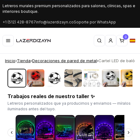
Letreros murales premium personalizados para salones, clínicas, spas e
interiores boutique.
+1 (512) 428-8767
info@lazerdizayn.co
Soporte por WhatsApp
0
Inicio
›
Tienda
›
Decoraciones de pared de metal
›
Cartel LED de balón d
‹
›
Trabajos reales de nuestro taller ✨
Letreros personalizados que ya producimos y enviamos — míralos
iluminados antes del tuyo.
‹
›