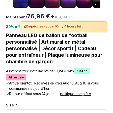
76,96 €+
109,94 €+
Maintenant
⏳
Dépêchez-vous !
Only 4 hours left
30% off
Panneau LED de ballon de football
personnalisé | Art mural en métal
personnalisé | Décor sportif | Cadeau
pour entraîneur | Plaque lumineuse pour
chambre de garçon
4 interest-free installments of
19,24 €
with
Klarna
Afterpay
✓
Arrive bientôt ! Recevez-le d’ici
Aug 13-Aug 16
si vous
commandez aujourd’hui
✓
Retour défaut sous 14 jours —
politique complète
Size *