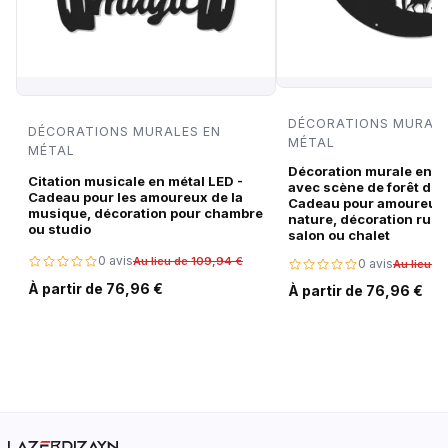
DÉCORATIONS MURALE
DÉCORATIONS MURALES EN
MÉTAL
MÉTAL
Décoration murale en m
Citation musicale en métal LED -
avec scène de forêt de c
Cadeau pour les amoureux de la
Cadeau pour amoureux 
musique, décoration pour chambre
nature, décoration rust
ou studio
salon ou chalet
0 avis
Au lieu de 109,94 €
0 avis
Au lieu d
À partir de 76,96 €
À partir de 76,96 €