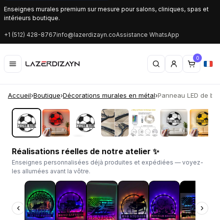
Enseignes murales premium sur mesure pour salons, cliniques, spas et
intérieurs boutique.
+1 (512) 428-8767
info@lazerdizayn.co
Assistance WhatsApp
0
Accueil
›
Boutique
›
Décorations murales en métal
›
Panneau LED de ballo
‹
›
Réalisations réelles de notre atelier ✨
Enseignes personnalisées déjà produites et expédiées — voyez-
les allumées avant la vôtre.
‹
›