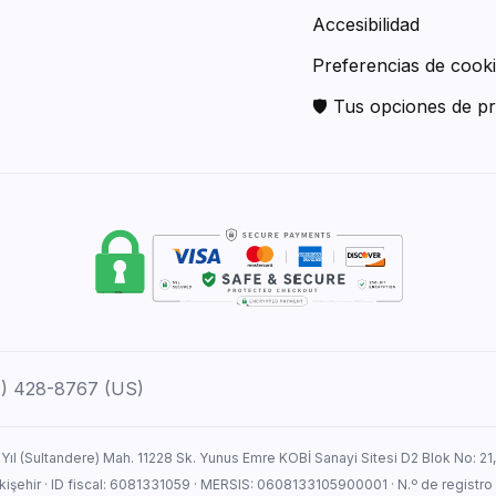
Accesibilidad
Preferencias de cook
🛡 Tus opciones de pr
12) 428-8767 (US)
 Yıl (Sultandere) Mah. 11228 Sk. Yunus Emre KOBİ Sanayi Sitesi D2 Blok No: 21
Eskişehir · ID fiscal: 6081331059 · MERSIS: 0608133105900001 · N.º de registro