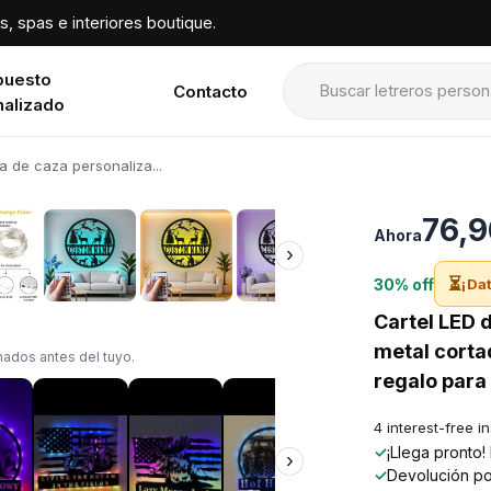
, spas e interiores boutique.
puesto
Contacto
nalizado
 de caza personaliza...
›
76,9
Ahora
›
⏳
30% off
¡Dat
Cartel LED 
metal corta
ados antes del tuyo.
regalo par
4 interest-free i
✓
¡Llega pronto
›
✓
Devolución po