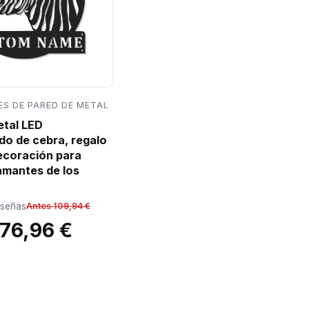
S DE PARED DE METAL
etal LED
do de cebra, regalo
decoración para
amantes de los
eseñas
Antes 109,94 €
76,96 €