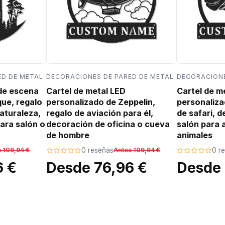
ED DE METAL
DECORACIONES DE PARED DE METAL
DECORACIONE
 de escena
Cartel de metal LED
Cartel de m
que, regalo
personalizado de Zeppelin,
personaliza
aturaleza,
regalo de aviación para él,
de safari, 
ara salón o
decoración de oficina o cueva
salón para 
de hombre
animales
 109,94 €
0 reseñas
Antes 109,94 €
0 r
6 €
Desde 76,96 €
Desde 