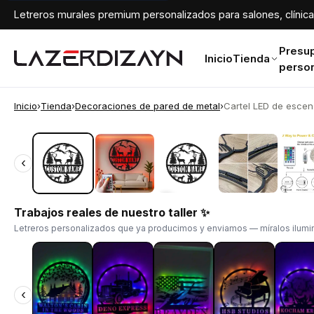
Letreros murales premium personalizados para salones, clínicas
Presu
Inicio
Tienda
perso
Inicio
›
Tienda
›
Decoraciones de pared de metal
›
Cartel LED de escena
‹
‹
Trabajos reales de nuestro taller ✨
Letreros personalizados que ya producimos y enviamos — míralos ilumin
‹