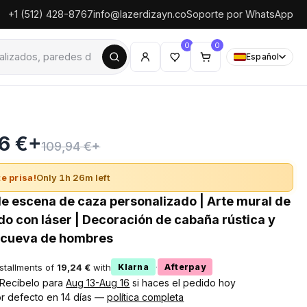
+1 (512) 428-8767
info@lazerdizayn.co
Soporte por WhatsApp
0
0
Español
6 €+
109,94 €+
e prisa!
Only 1h 26m left
de escena de caza personalizado | Arte mural de
do con láser | Decoración de cabaña rústica y
a cueva de hombres
nstallments of
19,24 €
with
·
Klarna
Afterpay
! Recíbelo para
Aug 13-Aug 16
si haces el pedido hoy
r defecto en 14 días —
política completa