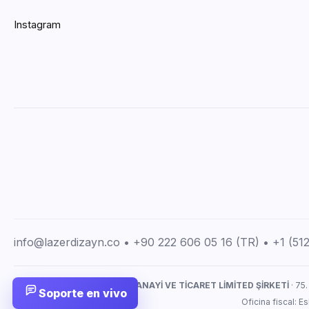
Instagram
info@lazerdizayn.co • +90 222 606 05 16 (TR) • +1 (5
LAZERDİZAYN İMALAT SANAYİ VE TİCARET LİMİTED ŞİRKETİ
· 75.
Soporte en vivo
Oficina fiscal: 