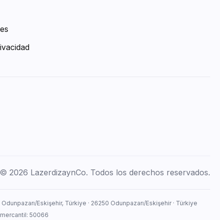
ies
ivacidad
© 2026 LazerdizaynCo. Todos los derechos reservados.
, Odunpazarı/Eskişehir, Türkiye · 26250 Odunpazarı/Eskişehir · Türkiye
 mercantil: 50066