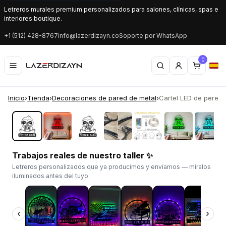
Letreros murales premium personalizados para salones, clínicas, spas e
interiores boutique.
+1 (512) 428-8767
info@lazerdizayn.co
Soporte por WhatsApp
0
Inicio
›
Tienda
›
Decoraciones de pared de metal
›
Cartel LED de perezos
‹
›
Trabajos reales de nuestro taller ✨
Letreros personalizados que ya producimos y enviamos — míralos
iluminados antes del tuyo.
‹
›