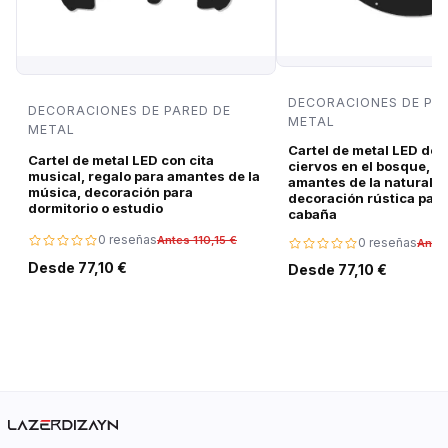
DECORACIONES DE PA
DECORACIONES DE PARED DE
METAL
METAL
Cartel de metal LED de 
Cartel de metal LED con cita
ciervos en el bosque, r
musical, regalo para amantes de la
amantes de la naturalez
música, decoración para
decoración rústica para
dormitorio o estudio
cabaña
0 reseñas
Antes 110,15 €
0 reseñas
Antes
Desde 77,10 €
Desde 77,10 €