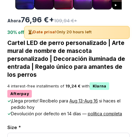
76,96 €+
109,94 €+
Ahora
⏳
¡Date prisa!
Only 20 hours left
30% off
Cartel LED de perro personalizado | Arte
mural de nombre de mascota
personalizado | Decoración iluminada de
entrada | Regalo único para amantes de
los perros
4 interest-free installments of
19,24 €
with
Klarna
Afterpay
✓
¡Llega pronto! Recíbelo para
Aug 13-Aug 16
si haces el
pedido hoy
✓
Devolución por defecto en 14 días —
política completa
Size *