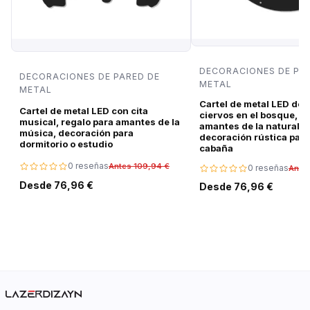
DECORACIONES DE PA
DECORACIONES DE PARED DE
METAL
METAL
Cartel de metal LED de 
Cartel de metal LED con cita
ciervos en el bosque, r
musical, regalo para amantes de la
amantes de la naturalez
música, decoración para
decoración rústica para
dormitorio o estudio
cabaña
0 reseñas
Antes 109,94 €
0 reseñas
Ante
Desde 76,96 €
Desde 76,96 €