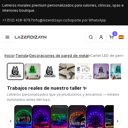
Letreros murales premium personalizados para salones, clínicas, spas e
interiores boutique.
+1 (512) 428-8767
info@lazerdizayn.co
Soporte por WhatsApp
0
Inicio
›
Tienda
›
Decoraciones de pared de metal
›
Cartel LED de perro p
‹
›
Trabajos reales de nuestro taller ✨
Letreros personalizados que ya producimos y enviamos — míralos
iluminados antes del tuyo.
‹
›