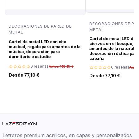
DECORACIONES DE PA
DECORACIONES DE PARED DE
METAL
METAL
Cartel de metal LED de 
Cartel de metal LED con cita
ciervos en el bosque, r
musical, regalo para amantes de la
amantes de la naturalez
música, decoración para
decoración rústica para
dormitorio o estudio
cabaña
0 reseñas
Antes 110,15 €
0 reseñas
Antes
Desde 77,10 €
Desde 77,10 €
Letreros premium acrílicos, en capas y personalizados