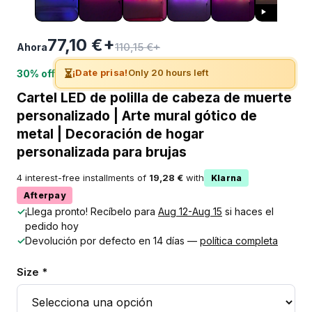
77,10 €+
110,15 €+
Ahora
⏳
¡Date prisa!
Only 20 hours left
30% off
Cartel LED de polilla de cabeza de muerte
personalizado | Arte mural gótico de
metal | Decoración de hogar
personalizada para brujas
4 interest-free installments of
19,28 €
with
Klarna
Afterpay
✓
¡Llega pronto! Recíbelo para
Aug 12-Aug 15
si haces el
pedido hoy
✓
Devolución por defecto en 14 días —
política completa
Size *