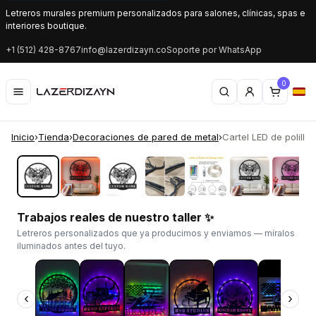
Letreros murales premium personalizados para salones, clínicas, spas e
interiores boutique.
+1 (512) 428-8767
info@lazerdizayn.co
Soporte por WhatsApp
0
Inicio
›
Tienda
›
Decoraciones de pared de metal
›
Cartel LED de polilla
‹
›
Trabajos reales de nuestro taller ✨
Letreros personalizados que ya producimos y enviamos — míralos
iluminados antes del tuyo.
‹
›