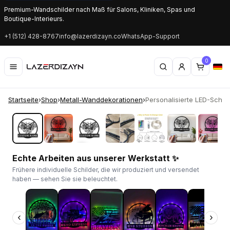
Premium-Wandschilder nach Maß für Salons, Kliniken, Spas und
Boutique-Interieurs.
+1 (512) 428-8767
info@lazerdizayn.co
WhatsApp-Support
0
Startseite
›
Shop
›
Metall-Wanddekorationen
›
Personalisierte LED-Schild 
‹
›
Echte Arbeiten aus unserer Werkstatt ✨
Frühere individuelle Schilder, die wir produziert und versendet
haben — sehen Sie sie beleuchtet.
‹
›