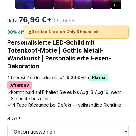
76,96 €+
109,94 €+
Jetzt
⏳
Beeilen Sie sich!
Only 5 hours left
30% off
Personalisierte LED-Schild mit
Totenkopf-Motte | Gothic Metall-
Wandkunst | Personalisierte Hexen-
Dekoration
4 interest-free installments of
19,24 €
with
Klarna
Afterpay
✓
Kommt bald an! Erhalten Sie es bis
Aug 13-Aug 16
, wenn
Sie heute bestellen
✓
14 Tage Rückgabe bei Defekt —
vollständige Richtlinie
Size *