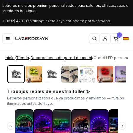
Letreros murales premium personalizados para salones, clínicas, spas e
interiores boutique.
+1 (512) 428-8767
info@lazerdizayn.co
Soporte por WhatsApp
0
Inicio
›
Tienda
›
Decoraciones de pared de metal
›
Cartel LED personaliza
‹
›
Trabajos reales de nuestro taller ✨
Letreros personalizados que ya producimos y enviamos — míralos
iluminados antes del tuyo.
‹
›