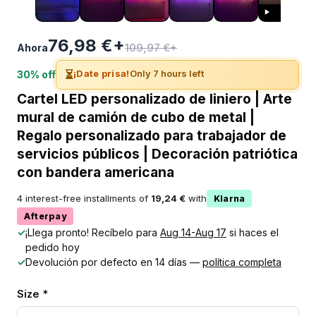
76,98 €+
109,97 €+
Ahora
⏳
¡Date prisa!
Only 7 hours left
30% off
Cartel LED personalizado de liniero | Arte
mural de camión de cubo de metal |
Regalo personalizado para trabajador de
servicios públicos | Decoración patriótica
con bandera americana
4 interest-free installments of
19,24 €
with
Klarna
Afterpay
✓
¡Llega pronto! Recíbelo para
Aug 14-Aug 17
si haces el
pedido hoy
✓
Devolución por defecto en 14 días —
política completa
Size *