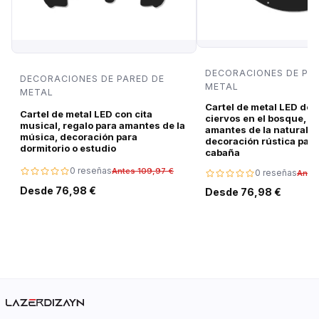
DECORACIONES DE PA
DECORACIONES DE PARED DE
METAL
METAL
Cartel de metal LED de 
Cartel de metal LED con cita
ciervos en el bosque, r
musical, regalo para amantes de la
amantes de la naturalez
música, decoración para
decoración rústica para
dormitorio o estudio
cabaña
0 reseñas
Antes 109,97 €
0 reseñas
Ante
Desde 76,98 €
Desde 76,98 €