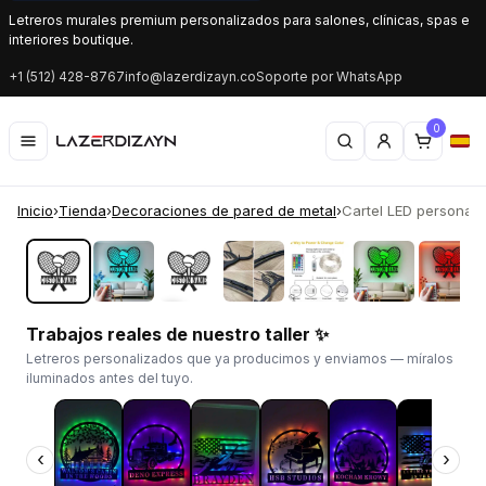
Letreros murales premium personalizados para salones, clínicas, spas e
interiores boutique.
+1 (512) 428-8767
info@lazerdizayn.co
Soporte por WhatsApp
0
Inicio
›
Tienda
›
Decoraciones de pared de metal
›
Cartel LED personaliz
‹
›
Trabajos reales de nuestro taller ✨
Letreros personalizados que ya producimos y enviamos — míralos
iluminados antes del tuyo.
‹
›