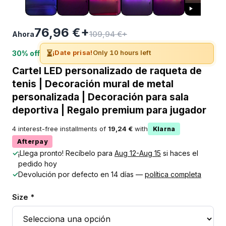
76,96 €+
109,94 €+
Ahora
⏳
¡Date prisa!
Only 10 hours left
30% off
Cartel LED personalizado de raqueta de
tenis | Decoración mural de metal
personalizada | Decoración para sala
deportiva | Regalo premium para jugador
4 interest-free installments of
19,24 €
with
Klarna
Afterpay
✓
¡Llega pronto! Recíbelo para
Aug 12-Aug 15
si haces el
pedido hoy
✓
Devolución por defecto en 14 días —
política completa
Size *