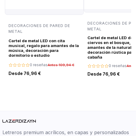
DECORACIONES DE PA
DECORACIONES DE PARED DE
METAL
METAL
Cartel de metal LED de 
Cartel de metal LED con cita
ciervos en el bosque, r
musical, regalo para amantes de la
amantes de la naturalez
música, decoración para
decoración rústica para
dormitorio o estudio
cabaña
0 reseñas
Antes 109,94 €
0 reseñas
Ante
Desde 76,96 €
Desde 76,96 €
Letreros premium acrílicos, en capas y personalizados