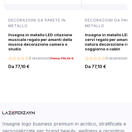
DECORAZIONI DA PARETE IN
DECORAZIONI DA PARE
METALLO
METALLO
Insegna in metallo LED citazione
Insegna in metallo LED 
musicale regalo per amanti della
cervi regalo per amanti 
musica decorazione camera o
natura decorazione rus
studio
soggiorno o cabin
0 recensioni
0 recensioni
Prima 110,15 €
Pri
Da 77,10 €
Da 77,10 €
Insegne logo business premium in acrilico, stratificate e
personalizzate per brand beauty, wellness e reception.