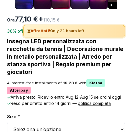
77,10 €+
110,15 €+
Ora
⏳
Affrettati!
Only 21 hours left
30% off
Insegna LED personalizzata con
racchetta da tennis | Decorazione murale
in metallo personalizzata | Arredo per
stanza sportiva | Regalo premium per
giocatori
4 interest-free installments of
19,28 €
with
Klarna
Afterpay
✓
Arriva presto! Ricevilo entro
Aug 12-Aug 15
se ordini oggi
✓
Reso per difetto entro 14 giorni —
politica completa
Size *