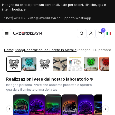
Insegne da parete premium personalizzate per saloni, cliniche, spa e
interni boutique.
+1 (512) 428-8767
info@lazerdizayn.co
Supporto WhatsApp
0
Home
›
Shop
›
Decorazioni da Parete in Metallo
›
Insegna LED personaliz
‹
›
Realizzazioni vere dal nostro laboratorio ✨
Insegne personalizzate che abbiamo prodotto e spedito —
guardale illuminate prima della tua.
‹
›