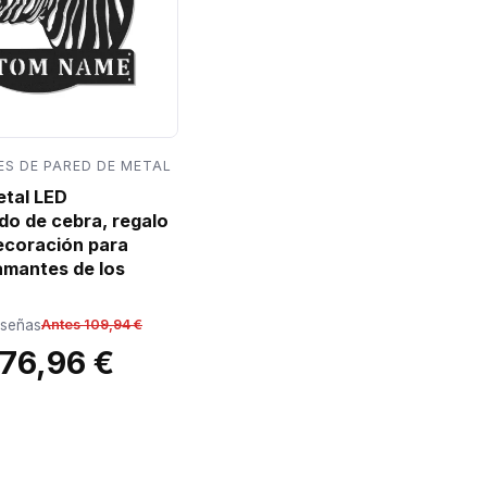
S DE PARED DE METAL
etal LED
do de cebra, regalo
decoración para
amantes de los
eseñas
Antes 109,94 €
76,96 €