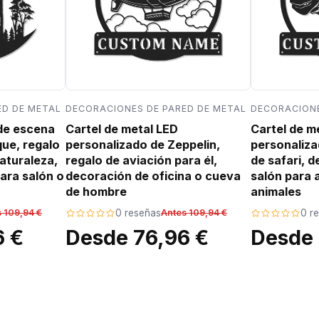
ED DE METAL
DECORACIONES DE PARED DE METAL
DECORACIONE
 de escena
Cartel de metal LED
Cartel de m
que, regalo
personalizado de Zeppelin,
personaliza
aturaleza,
regalo de aviación para él,
de safari, 
ara salón o
decoración de oficina o cueva
salón para 
de hombre
animales
 109,94 €
0 reseñas
Antes 109,94 €
0 r
6 €
Desde 76,96 €
Desde 