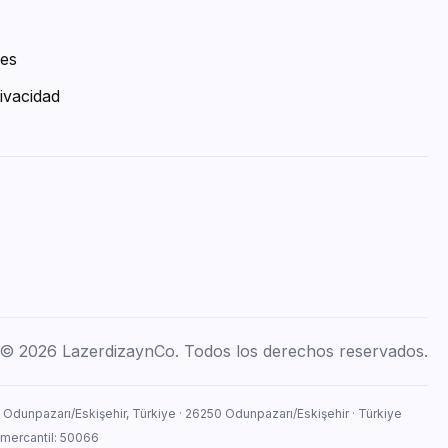
ies
ivacidad
© 2026 LazerdizaynCo. Todos los derechos reservados.
, Odunpazarı/Eskişehir, Türkiye · 26250 Odunpazarı/Eskişehir · Türkiye
 mercantil: 50066