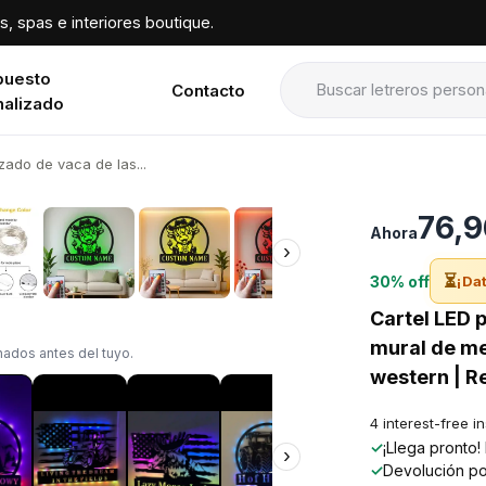
, spas e interiores boutique.
puesto
Contacto
nalizado
zado de vaca de las...
›
76,9
Ahora
›
⏳
30% off
¡Dat
Cartel LED p
mural de me
ados antes del tuyo.
western | R
4 interest-free i
✓
¡Llega pronto
›
✓
Devolución po