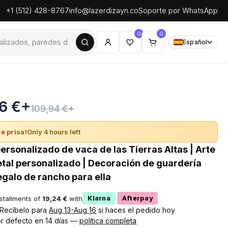
+1 (512) 428-8767
info@lazerdizayn.co
Soporte por WhatsApp
0
0
Español
6 €+
109,94 €+
e prisa!
Only 4 hours left
ersonalizado de vaca de las Tierras Altas | Arte
tal personalizado | Decoración de guardería
egalo de rancho para ella
nstallments of
19,24 €
with
·
Klarna
Afterpay
! Recíbelo para
Aug 13-Aug 16
si haces el pedido hoy
r defecto en 14 días —
política completa