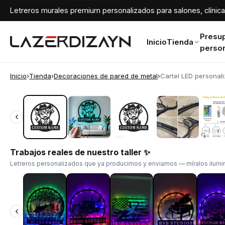
Letreros murales premium personalizados para salones, clínicas
Presu
Inicio
Tienda
perso
Inicio
›
Tienda
›
Decoraciones de pared de metal
›
Cartel LED personali
‹
‹
Trabajos reales de nuestro taller ✨
Letreros personalizados que ya producimos y enviamos — míralos ilumin
‹