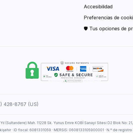
Accesibilidad
Preferencias de cook
🛡 Tus opciones de pr
12) 428-8767 (US)
 Yıl (Sultandere) Mah. 11228 Sk. Yunus Emre KOBİ Sanayi Sitesi D2 Blok No: 21
Eskişehir · ID fiscal: 6081331059 · MERSIS: 0608133105900001 · N.º de registro