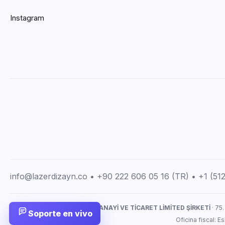
Instagram
info@lazerdizayn.co • +90 222 606 05 16 (TR) • +1 (5
LAZERDİZAYN İMALAT SANAYİ VE TİCARET LİMİTED ŞİRKETİ
· 75.
Soporte en vivo
Oficina fiscal: 