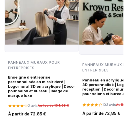
PANNEAUX MURAUX POUR
PANNEAUX MURAUX P
ENTREPRISES
ENTREPRISES
Enseigne d’entreprise
Panneau en acrylique no
personnalisée en miroir doré |
3D personnalisé | Logo
Logo mural 3D en acrylique | Décor
réception | Décor mura
pour salon et bureau | Image de
pour salons et bureaux
marque luxe
103 avis
Au lieu
2 avis
Au lieu de 104,08 €
À partir de 72,85 €
À partir de 72,85 €