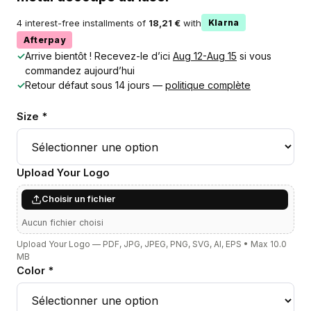
4 interest-free installments of
18,21 €
with
Klarna
Afterpay
✓
Arrive bientôt ! Recevez-le d’ici
Aug 12-Aug 15
si vous
commandez aujourd’hui
✓
Retour défaut sous 14 jours —
politique complète
Size *
Upload Your Logo
Choisir un fichier
Aucun fichier choisi
Upload Your Logo — PDF, JPG, JPEG, PNG, SVG, AI, EPS • Max 10.0
MB
Color *