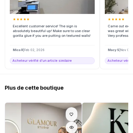
★
★
★
★
★
★
★
★
★
★
Excellent customer service! The sign is
Came out exact
absolutely beautiful up! Make sure to use clear
was great with
gorilla glue if you are putting on textured walls!
Very profession
Mica R
|
Feb 02, 2026
Macy S
|
Nov 06,
Acheteur vérifié d’un article similaire
Acheteur vérifié
Plus de cette boutique