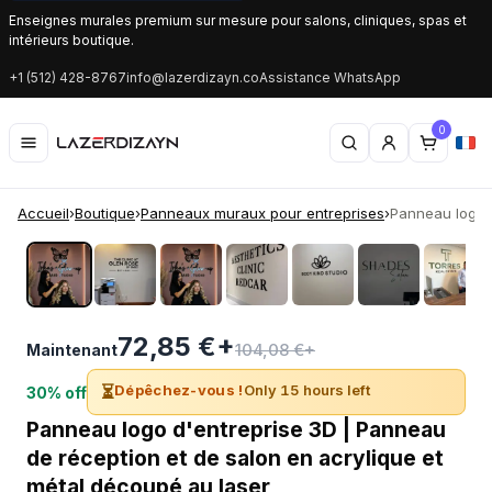
Enseignes murales premium sur mesure pour salons, cliniques, spas et
intérieurs boutique.
+1 (512) 428-8767
info@lazerdizayn.co
Assistance WhatsApp
0
Accueil
›
Boutique
›
Panneaux muraux pour entreprises
›
Panneau logo d
‹
›
72,85 €+
104,08 €+
Maintenant
⏳
Dépêchez-vous !
Only 15 hours left
30% off
Panneau logo d'entreprise 3D | Panneau
de réception et de salon en acrylique et
métal découpé au laser