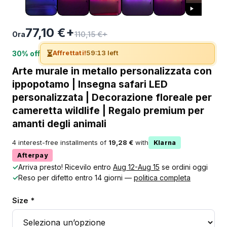
77,10 €+
110,15 €+
Ora
⏳
Affrettati!
59:13 left
30% off
Arte murale in metallo personalizzata con
ippopotamo | Insegna safari LED
personalizzata | Decorazione floreale per
cameretta wildlife | Regalo premium per
amanti degli animali
4 interest-free installments of
19,28 €
with
Klarna
Afterpay
✓
Arriva presto! Ricevilo entro
Aug 12-Aug 15
se ordini oggi
✓
Reso per difetto entro 14 giorni —
politica completa
Size *