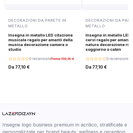
DECORAZIONI DA PARETE IN
DECORAZIONI DA PARE
METALLO
METALLO
Insegna in metallo LED citazione
Insegna in metallo LED 
musicale regalo per amanti della
cervi regalo per amanti 
musica decorazione camera o
natura decorazione rus
studio
soggiorno o cabin
0 recensioni
0 recensioni
Prima 110,15 €
Pri
Da 77,10 €
Da 77,10 €
Insegne logo business premium in acrilico, stratificate e
personalizzate per brand beauty, wellness e reception.