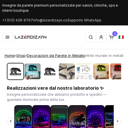
Insegne da parete premium personalizzate per saloni, cliniche, spa e
interni boutique.
+1 (512) 428-8767
info@lazerdizayn.co
Supporto WhatsApp
0
Home
›
Shop
›
Decorazioni da Parete in Metallo
›
Arte murale in metallo 
‹
›
Realizzazioni vere dal nostro laboratorio ✨
Insegne personalizzate che abbiamo prodotto e spedito —
guardale illuminate prima della tua.
‹
›