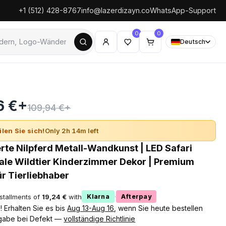
+1 (512) 428-8767
info@lazerdizayn.co
WhatsApp-Support
0
0
Deutsch
6 €+
109,94 €+
ilen Sie sich!
Only 2h 14m left
erte Nilpferd Metall-Wandkunst | LED Safari
orale Wildtier Kinderzimmer Dekor | Premium
r Tierliebhaber
nstallments of
19,24 €
with
·
Klarna
Afterpay
 Erhalten Sie es bis
Aug 13-Aug 16
, wenn Sie heute bestellen
gabe bei Defekt —
vollständige Richtlinie