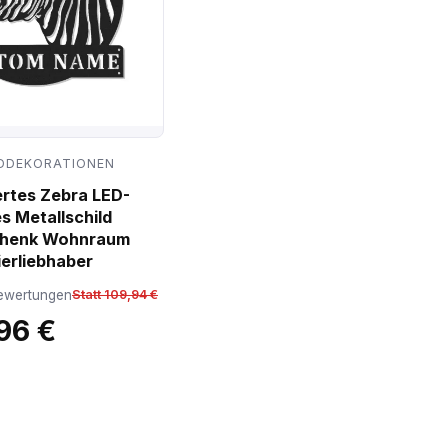
DDEKORATIONEN
ertes Zebra LED-
s Metallschild
chenk Wohnraum
ierliebhaber
ewertungen
Statt 109,94 €
96 €