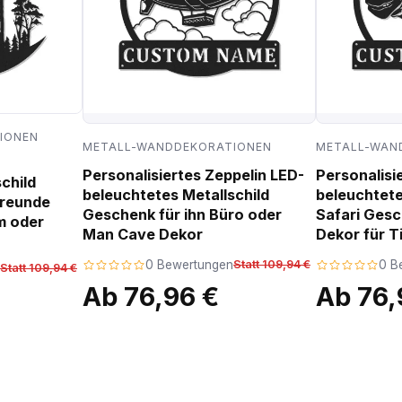
IONEN
METALL-WANDDEKORATIONEN
METALL-WAN
Personalisiertes Zeppelin LED-
Personalisi
child
beleuchtetes Metallschild
beleuchtete
freunde
Geschenk für ihn Büro oder
Safari Ges
m oder
Man Cave Dekor
Dekor für T
0 Bewertungen
Statt 109,94 €
0 B
Statt 109,94 €
Ab 76,96 €
Ab 76,