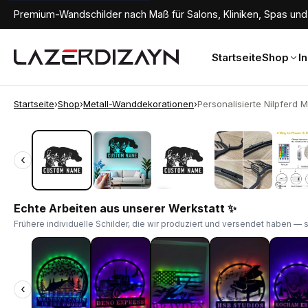
Premium-Wandschilder nach Maß für Salons, Kliniken, Spas und 
Startseite
Shop
I
Startseite
›
Shop
›
Metall-Wanddekorationen
›
Personalisierte Nilpferd 
‹
‹
Echte Arbeiten aus unserer Werkstatt ✨
Frühere individuelle Schilder, die wir produziert und versendet haben — 
‹