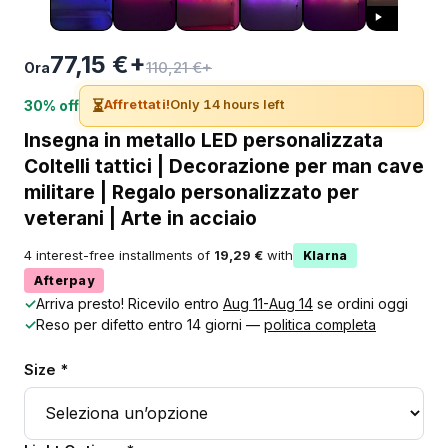
77,15 €+
110,21 €+
Ora
⏳
Affrettati!
Only 14 hours left
30% off
Insegna in metallo LED personalizzata
Coltelli tattici | Decorazione per man cave
militare | Regalo personalizzato per
veterani | Arte in acciaio
4 interest-free installments of
19,29 €
with
Klarna
Afterpay
✓
Arriva presto! Ricevilo entro
Aug 11-Aug 14
se ordini oggi
✓
Reso per difetto entro 14 giorni —
politica completa
Size *