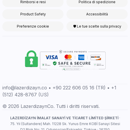
Rimborsi e resi
Politica di spedizione
Product Safety
Accessibilità
Preferenze cookie
🛡 Le tue scelte sulla privacy
info@lazerdizayn.co • +90 222 606 05 16 (TR) • +1
(512) 428-8767 (US)
© 2026 LazerdizaynCo. Tutti i diritti riservati.
LAZERDİZAYN İMALAT SANAYİ VE TİCARET LİMİTED ŞİRKETİ
·
75. Yıl (Sultandere) Mah. 11228 Sk. Yunus Emre KOBİ Sanayi Sitesi
D2 Blok No: 21, Odunpazarı/Eskişehir, Türkiye · 26250