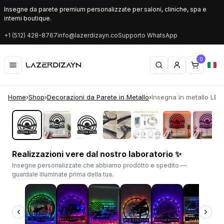
Insegne da parete premium personalizzate per saloni, cliniche, spa e
interni boutique.
+1 (512) 428-8767
info@lazerdizayn.co
Supporto WhatsApp
0
Home
›
Shop
›
Decorazioni da Parete in Metallo
›
Insegna in metallo LED 
‹
›
Realizzazioni vere dal nostro laboratorio ✨
Insegne personalizzate che abbiamo prodotto e spedito —
guardale illuminate prima della tua.
‹
›