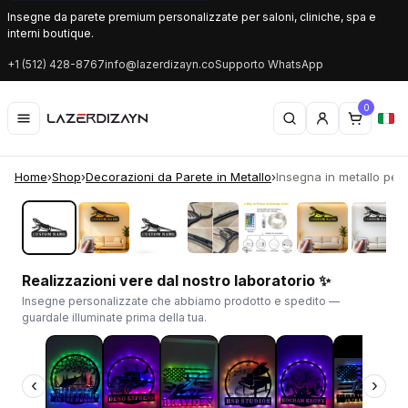
Insegne da parete premium personalizzate per saloni, cliniche, spa e
interni boutique.
+1 (512) 428-8767
info@lazerdizayn.co
Supporto WhatsApp
0
Home
›
Shop
›
Decorazioni da Parete in Metallo
›
Insegna in metallo pers
‹
›
Realizzazioni vere dal nostro laboratorio ✨
Insegne personalizzate che abbiamo prodotto e spedito —
guardale illuminate prima della tua.
‹
›