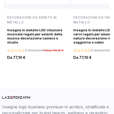
DECORAZIONI DA PARETE IN
DECORAZIONI DA PARE
METALLO
METALLO
Insegna in metallo LED citazione
Insegna in metallo LED 
musicale regalo per amanti della
cervi regalo per amanti 
musica decorazione camera o
natura decorazione rus
studio
soggiorno o cabin
0 recensioni
0 recensioni
Prima 110,15 €
Pri
Da 77,10 €
Da 77,10 €
Insegne logo business premium in acrilico, stratificate e
personalizzate per brand beauty, wellness e reception.