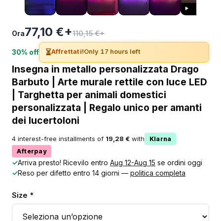
77,10 €+
110,15 €+
Ora
⏳
Affrettati!
Only 17 hours left
30% off
Insegna in metallo personalizzata Drago
Barbuto | Arte murale rettile con luce LED
| Targhetta per animali domestici
personalizzata | Regalo unico per amanti
dei lucertoloni
4 interest-free installments of
19,28 €
with
Klarna
Afterpay
✓
Arriva presto! Ricevilo entro
Aug 12-Aug 15
se ordini oggi
✓
Reso per difetto entro 14 giorni —
politica completa
Size *