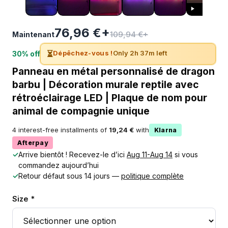
76,96 €+
109,94 €+
Maintenant
⏳
Dépêchez-vous !
Only 2h 37m left
30% off
Panneau en métal personnalisé de dragon
barbu | Décoration murale reptile avec
rétroéclairage LED | Plaque de nom pour
animal de compagnie unique
4 interest-free installments of
19,24 €
with
Klarna
Afterpay
✓
Arrive bientôt ! Recevez-le d’ici
Aug 11-Aug 14
si vous
commandez aujourd’hui
✓
Retour défaut sous 14 jours —
politique complète
Size *