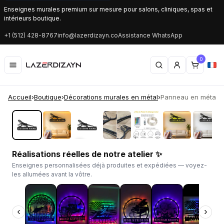
Enseignes murales premium sur mesure pour salons, cliniques, spas et
intérieurs boutique.
+1 (512) 428-8767
info@lazerdizayn.co
Assistance WhatsApp
0
Accueil
›
Boutique
›
Décorations murales en métal
›
Panneau en métal pe
‹
›
Réalisations réelles de notre atelier ✨
Enseignes personnalisées déjà produites et expédiées — voyez-
les allumées avant la vôtre.
‹
›