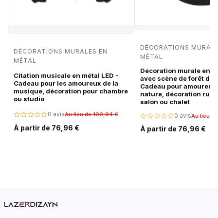
DÉCORATIONS MURALE
DÉCORATIONS MURALES EN
MÉTAL
MÉTAL
Décoration murale en m
Citation musicale en métal LED -
avec scène de forêt de c
Cadeau pour les amoureux de la
Cadeau pour amoureux 
musique, décoration pour chambre
nature, décoration rust
ou studio
salon ou chalet
0 avis
Au lieu de 109,94 €
0 avis
Au lieu d
À partir de 76,96 €
À partir de 76,96 €