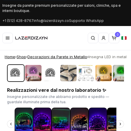
Insegne da parete premium personalizzate per saloni, cliniche, spa e
interni boutique.
+1 (512) 428-8767
info@lazerdizayn.co
Supporto WhatsApp
0
Home
›
Shop
›
Decorazioni da Parete in Metallo
›
Insegna LED in metallo
‹
›
Realizzazioni vere dal nostro laboratorio ✨
Insegne personalizzate che abbiamo prodotto e spedito —
guardale illuminate prima della tua.
‹
›