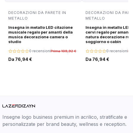
DECORAZIONI DA PARETE IN
DECORAZIONI DA PARE
METALLO
METALLO
Insegna in metallo LED citazione
Insegna in metallo LED 
musicale regalo per amanti della
cervi regalo per amanti 
musica decorazione camera o
natura decorazione rus
studio
soggiorno o cabin
0 recensioni
0 recensioni
Prima 109,92 €
Pr
Da 76,94 €
Da 76,94 €
Insegne logo business premium in acrilico, stratificate e
personalizzate per brand beauty, wellness e reception.