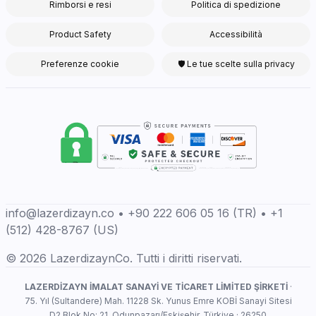
Rimborsi e resi
Politica di spedizione
Product Safety
Accessibilità
Preferenze cookie
🛡 Le tue scelte sulla privacy
info@lazerdizayn.co • +90 222 606 05 16 (TR) • +1
(512) 428-8767 (US)
© 2026 LazerdizaynCo. Tutti i diritti riservati.
LAZERDİZAYN İMALAT SANAYİ VE TİCARET LİMİTED ŞİRKETİ
·
75. Yıl (Sultandere) Mah. 11228 Sk. Yunus Emre KOBİ Sanayi Sitesi
D2 Blok No: 21, Odunpazarı/Eskişehir, Türkiye · 26250