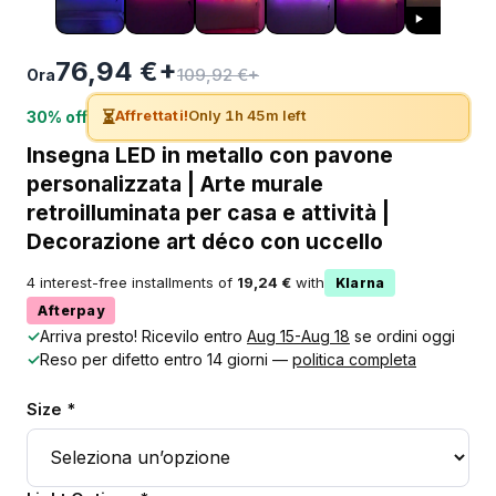
76,94 €+
109,92 €+
Ora
⏳
Affrettati!
Only 1h 45m left
30% off
Insegna LED in metallo con pavone
personalizzata | Arte murale
retroilluminata per casa e attività |
Decorazione art déco con uccello
4 interest-free installments of
19,24 €
with
Klarna
Afterpay
✓
Arriva presto! Ricevilo entro
Aug 15-Aug 18
se ordini oggi
✓
Reso per difetto entro 14 giorni —
politica completa
Size *