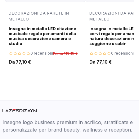
DECORAZIONI DA PARETE IN
DECORAZIONI DA PARE
METALLO
METALLO
Insegna in metallo LED citazione
Insegna in metallo LED 
musicale regalo per amanti della
cervi regalo per amanti 
musica decorazione camera o
natura decorazione rus
studio
soggiorno o cabin
0 recensioni
0 recensioni
Prima 110,15 €
Pri
Da 77,10 €
Da 77,10 €
Insegne logo business premium in acrilico, stratificate e
personalizzate per brand beauty, wellness e reception.