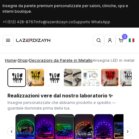
Insegne da parete premium personalizzate per saloni, cliniche, spa e
interni boutique.
+1 (512) 428-8767
info@lazerdizayn.co
Supporto WhatsApp
0
Home
›
Shop
›
Decorazioni da Parete in Metallo
›
Insegna LED in metallo c
‹
›
Realizzazioni vere dal nostro laboratorio ✨
Insegne personalizzate che abbiamo prodotto e spedito —
guardale illuminate prima della tua.
‹
›