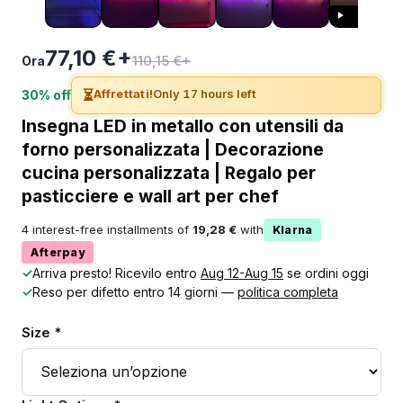
77,10 €+
110,15 €+
Ora
⏳
Affrettati!
Only 17 hours left
30% off
Insegna LED in metallo con utensili da
forno personalizzata | Decorazione
cucina personalizzata | Regalo per
pasticciere e wall art per chef
4 interest-free installments of
19,28 €
with
Klarna
Afterpay
✓
Arriva presto! Ricevilo entro
Aug 12-Aug 15
se ordini oggi
✓
Reso per difetto entro 14 giorni —
politica completa
Size *