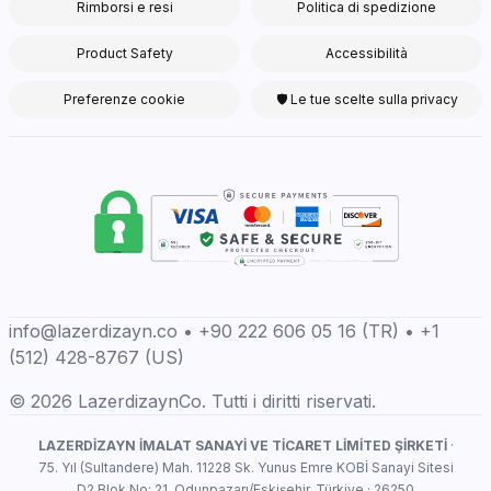
Rimborsi e resi
Politica di spedizione
Product Safety
Accessibilità
Preferenze cookie
🛡 Le tue scelte sulla privacy
info@lazerdizayn.co • +90 222 606 05 16 (TR) • +1
(512) 428-8767 (US)
© 2026 LazerdizaynCo. Tutti i diritti riservati.
LAZERDİZAYN İMALAT SANAYİ VE TİCARET LİMİTED ŞİRKETİ
·
75. Yıl (Sultandere) Mah. 11228 Sk. Yunus Emre KOBİ Sanayi Sitesi
D2 Blok No: 21, Odunpazarı/Eskişehir, Türkiye · 26250