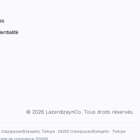
es
entialité
© 2026 LazerdizaynCo. Tous droits réservés.
, Odunpazarı/Eskişehir, Türkiye · 26250 Odunpazarı/Eskişehir · Türkiye
egistre du commerce: 50066