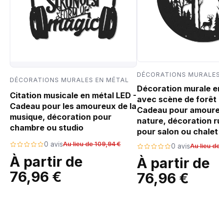
DÉCORATIONS MURALES
DÉCORATIONS MURALES EN MÉTAL
Décoration murale e
Citation musicale en métal LED -
avec scène de forêt 
Cadeau pour les amoureux de la
Cadeau pour amoure
musique, décoration pour
nature, décoration r
chambre ou studio
pour salon ou chalet
0 avis
Au lieu de 109,94 €
0 avis
Au lieu d
À partir de
À partir de
76,96 €
76,96 €