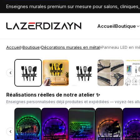
Enseignes murales premium sur mesure pour salons, cliniques, 
Accueil
Boutique
Accueil
›
Boutique
›
Décorations murales en métal
›
Panneau LED en méta
‹
‹
Réalisations réelles de notre atelier ✨
Enseignes personnalisées déjà produites et expédiées — voyez-les allu
‹