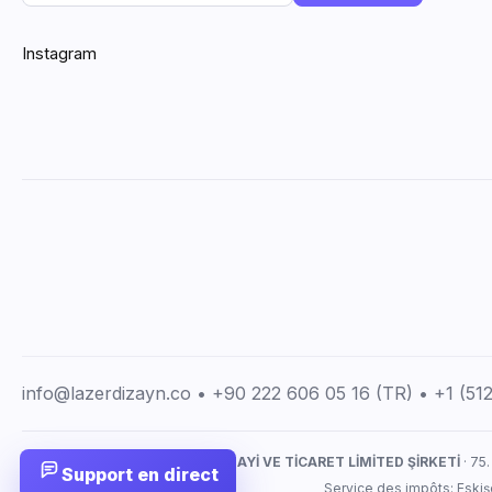
Instagram
info@lazerdizayn.co • +90 222 606 05 16 (TR) • +1 (5
LAZERDİZAYN İMALAT SANAYİ VE TİCARET LİMİTED ŞİRKETİ
· 75.
Support en direct
Service des impôts: Eskiş