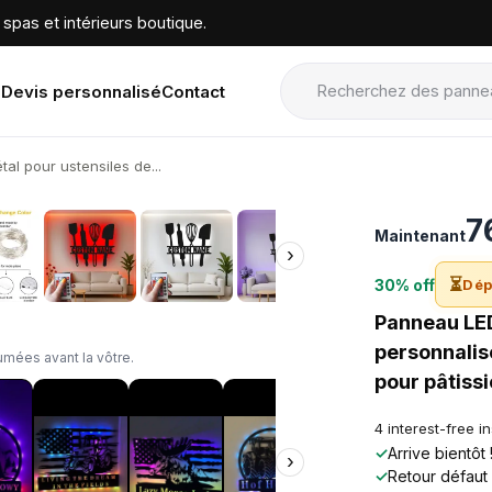
spas et intérieurs boutique.
Devis personnalisé
Contact
l pour ustensiles de...
›
7
Maintenant
›
⏳
30% off
Dép
Panneau LED
personnalis
mées avant la vôtre.
pour pâtissi
4 interest-free i
✓
Arrive bientôt
›
✓
Retour défaut