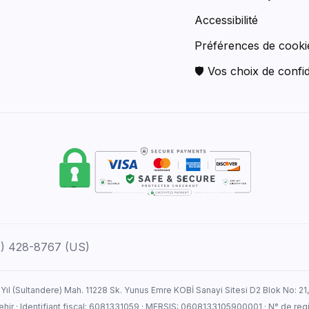
Accessibilité
Préférences de cooki
🛡 Vos choix de confid
12) 428-8767 (US)
 Yıl (Sultandere) Mah. 11228 Sk. Yunus Emre KOBİ Sanayi Sitesi D2 Blok No: 21
ehir · Identifiant fiscal: 6081331059 · MERSIS: 0608133105900001 · N° de r