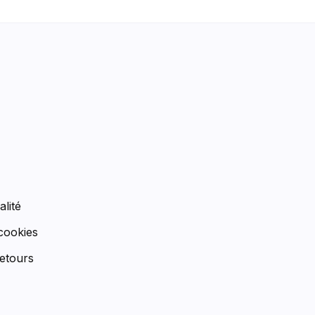
n
alité
 cookies
etours