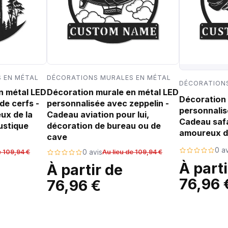
 EN MÉTAL
DÉCORATIONS MURALES EN MÉTAL
DÉCORATIONS
n métal LED
Décoration murale en métal LED
Décoration 
de cerfs -
personnalisée avec zeppelin -
personnalis
ux de la
Cadeau aviation pour lui,
Cadeau safa
ustique
décoration de bureau ou de
amoureux d
cave
0 av
e 109,94 €
0 avis
Au lieu de 109,94 €
À parti
À partir de
76,96 
76,96 €