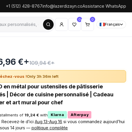
+1 (512) 428-8767
info@lazerdizayn.co
Assistance WhatsApp
0
0
Français
6,96 €+
109,94 €+
êchez-vous !
Only 3h 36m left
 en métal pour ustensiles de pâtisserie
és | Décor de cuisine personnalisé | Cadeau
er et art mural pour chef
nstallments of
19,24 €
with
·
Klarna
Afterpay
 ! Recevez-le d’ici
Aug 13-Aug 16
si vous commandez aujourd’hui
 sous 14 jours —
politique complète