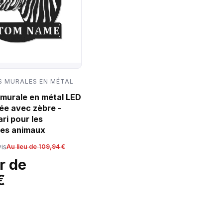
 MURALES EN MÉTAL
murale en métal LED
ée avec zèbre -
ri pour les
es animaux
is
Au lieu de 109,94 €
r de
€