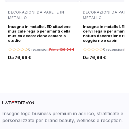
DECORAZIONI DA PARETE IN
DECORAZIONI DA PARE
METALLO
METALLO
Insegna in metallo LED citazione
Insegna in metallo LED 
musicale regalo per amanti della
cervi regalo per amanti 
musica decorazione camera o
natura decorazione rus
studio
soggiorno o cabin
0 recensioni
0 recensioni
Prima 109,94 €
Pr
Da 76,96 €
Da 76,96 €
Insegne logo business premium in acrilico, stratificate e
personalizzate per brand beauty, wellness e reception.