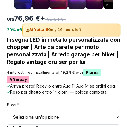
76,96 €+
109,94 €+
Ora
⏳
Affrettati!
Only 16 hours left
30% off
Insegna LED in metallo personalizzata con
chopper | Arte da parete per moto
personalizzata | Arredo garage per biker |
Regalo vintage cruiser per lui
4 interest-free installments of
19,24 €
with
Klarna
Afterpay
✓
Arriva presto! Ricevilo entro
Aug 11-Aug 14
se ordini oggi
✓
Reso per difetto entro 14 giorni —
politica completa
Size *