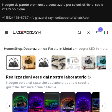
Insegne da parete premium personalizzate per saloni, cliniche, spa e
interni boutique.
+1 (512) 428-8767
info@lazerdizayn.co
Supporto WhatsApp
0
Home
›
Shop
›
Decorazioni da Parete in Metallo
›
Insegna LED in metallo 
‹
›
Realizzazioni vere dal nostro laboratorio ✨
Insegne personalizzate che abbiamo prodotto e spedito —
guardale illuminate prima della tua.
‹
›