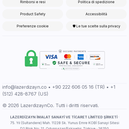
Rimborsi e resi
Politica di spedizione
Product Safety
Accessibilità
Preferenze cookie
🛡 Le tue scelte sulla privacy
info@lazerdizayn.co • +90 222 606 05 16 (TR) • +1
(512) 428-8767 (US)
© 2026 LazerdizaynCo. Tutti i diritti riservati.
LAZERDİZAYN İMALAT SANAYİ VE TİCARET LİMİTED ŞİRKETİ
·
75. Yıl (Sultandere) Mah. 11228 Sk. Yunus Emre KOBİ Sanayi Sitesi
D2 Blok No: 21, Odunpazarı/Eskişehir, Türkiye · 26250