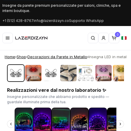
Insegne da parete premium personalizzate per saloni, cliniche, spa e
interni boutique.
+1 (512) 428-8767
info@lazerdizayn.co
Supporto WhatsApp
0
Home
›
Shop
›
Decorazioni da Parete in Metallo
›
Insegna LED in metallo 
‹
›
Realizzazioni vere dal nostro laboratorio ✨
Insegne personalizzate che abbiamo prodotto e spedito —
guardale illuminate prima della tua.
‹
›