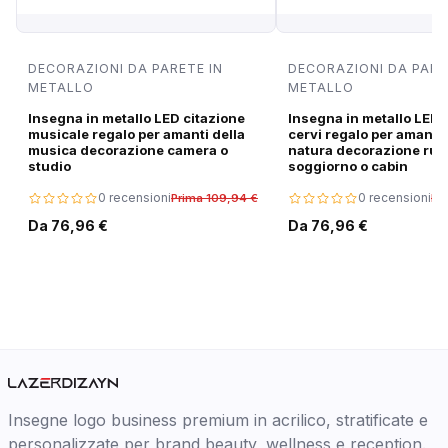
DECORAZIONI DA PARETE IN
DECORAZIONI DA PARE
METALLO
METALLO
Insegna in metallo LED citazione
Insegna in metallo LED 
musicale regalo per amanti della
cervi regalo per amanti 
musica decorazione camera o
natura decorazione rus
studio
soggiorno o cabin
0 recensioni
0 recensioni
Prima 109,94 €
Pr
Da 76,96 €
Da 76,96 €
Insegne logo business premium in acrilico, stratificate e
personalizzate per brand beauty, wellness e reception.