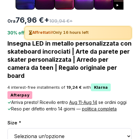
76,96 €+
109,94 €+
Ora
⏳
Affrettati!
Only 16 hours left
30% off
Insegna LED in metallo personalizzata con
skateboard incrociati | Arte da parete per
skater personalizzata | Arredo per
camera da teen | Regalo originale per
board
4 interest-free installments of
19,24 €
with
Klarna
Afterpay
✓
Arriva presto! Ricevilo entro
Aug 11-Aug 14
se ordini oggi
✓
Reso per difetto entro 14 giorni —
politica completa
Size *