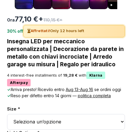
77,10 €+
110,15 €+
Ora
⏳
Affrettati!
Only 12 hours left
30% off
Insegna LED per meccanico
personalizzata | Decorazione da parete in
metallo con chiavi incrociate | Arredo
garage su misura | Regalo per idraulico
4 interest-free installments of
19,28 €
with
Klarna
Afterpay
✓
Arriva presto! Ricevilo entro
Aug 13-Aug 16
se ordini oggi
✓
Reso per difetto entro 14 giorni —
politica completa
Size *