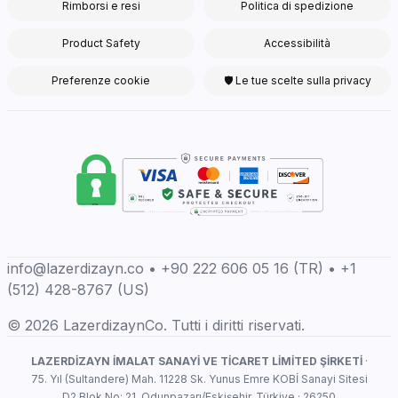
Rimborsi e resi
Politica di spedizione
Product Safety
Accessibilità
Preferenze cookie
🛡 Le tue scelte sulla privacy
info@lazerdizayn.co • +90 222 606 05 16 (TR) • +1
(512) 428-8767 (US)
© 2026 LazerdizaynCo. Tutti i diritti riservati.
LAZERDİZAYN İMALAT SANAYİ VE TİCARET LİMİTED ŞİRKETİ
·
75. Yıl (Sultandere) Mah. 11228 Sk. Yunus Emre KOBİ Sanayi Sitesi
D2 Blok No: 21, Odunpazarı/Eskişehir, Türkiye · 26250