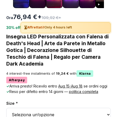
76,94 €+
109,92 €+
Ora
⏳
Affrettati!
Only 4 hours left
30% off
Insegna LED Personalizzata con Falena di
Death's Head | Arte da Parete in Metallo
Gotica | Decorazione Silhouette di
Teschio di Falena | Regalo per Camera
Dark Academia
4 interest-free installments of
19,24 €
with
Klarna
Afterpay
✓
Arriva presto! Ricevilo entro
Aug 15-Aug 18
se ordini oggi
✓
Reso per difetto entro 14 giorni —
politica completa
Size *