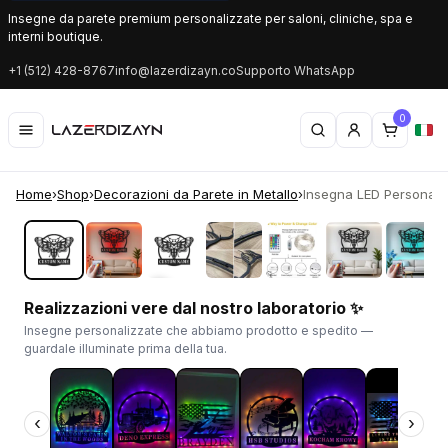
Insegne da parete premium personalizzate per saloni, cliniche, spa e
interni boutique.
+1 (512) 428-8767
info@lazerdizayn.co
Supporto WhatsApp
0
Home
›
Shop
›
Decorazioni da Parete in Metallo
›
Insegna LED Personalizz
‹
›
Realizzazioni vere dal nostro laboratorio ✨
Insegne personalizzate che abbiamo prodotto e spedito —
guardale illuminate prima della tua.
‹
›