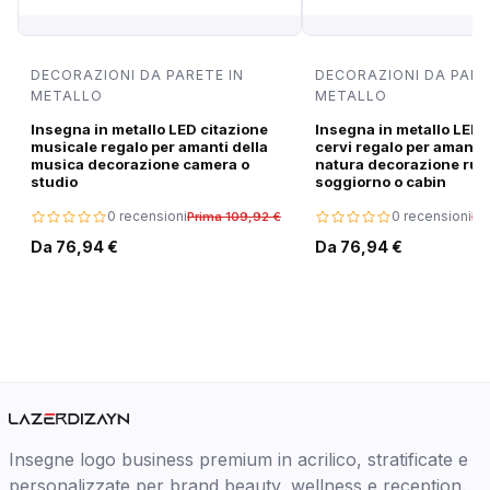
DECORAZIONI DA PARETE IN
DECORAZIONI DA PARE
METALLO
METALLO
Insegna in metallo LED citazione
Insegna in metallo LED 
musicale regalo per amanti della
cervi regalo per amanti 
musica decorazione camera o
natura decorazione rus
studio
soggiorno o cabin
0 recensioni
0 recensioni
Prima 109,92 €
Pr
Da 76,94 €
Da 76,94 €
Insegne logo business premium in acrilico, stratificate e
personalizzate per brand beauty, wellness e reception.