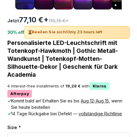
77,10 €+
110,15 €+
Jetzt
⏳
Beeilen Sie sich!
Only 23 hours left
30% off
Personalisierte LED-Leuchtschrift mit
Totenkopf-Hawkmoth | Gothic Metall-
Wandkunst | Totenkopf-Motten-
Silhouette-Dekor | Geschenk für Dark
Academia
4 interest-free installments of
19,28 €
with
Klarna
Afterpay
✓
Kommt bald an! Erhalten Sie es bis
Aug 12-Aug 15
, wenn
Sie heute bestellen
✓
14 Tage Rückgabe bei Defekt —
vollständige Richtlinie
Size *