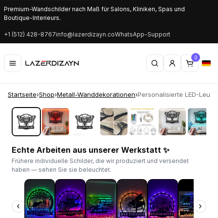
Premium-Wandschilder nach Maß für Salons, Kliniken, Spas und
Boutique-Interieurs.
+1 (512) 428-8767
info@lazerdizayn.co
WhatsApp-Support
0
Startseite
›
Shop
›
Metall-Wanddekorationen
›
Personalisierte LED-Leuchts
‹
›
Echte Arbeiten aus unserer Werkstatt ✨
Frühere individuelle Schilder, die wir produziert und versendet
haben — sehen Sie sie beleuchtet.
‹
›