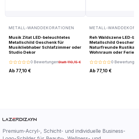
METALL-WANDDEKORATIONEN
METALL-WANDDEKORA
Musik Zitat LED-beleuchtetes
Reh Waldszene LED-bel
Metallschild Geschenk für
Metallschild Geschenk 
Musikliebhaber Schlafzimmer oder
Naturfreunde Rustikale
Studio Dekor
Wohnraum oder Ferien
0 Bewertungen
0 Bewertungen
Statt 110,15 €
Ab 77,10 €
Ab 77,10 €
Premium-Acryl-, Schicht- und individuelle Business-
Logo-Schilder für Beauty-, Wellness- und