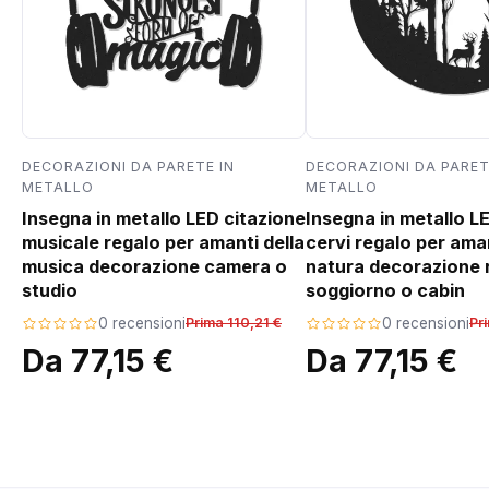
DECORAZIONI DA PARETE IN
DECORAZIONI DA PARET
METALLO
METALLO
Insegna in metallo LED citazione
Insegna in metallo L
musicale regalo per amanti della
cervi regalo per aman
musica decorazione camera o
natura decorazione 
studio
soggiorno o cabin
0 recensioni
Prima 110,21 €
0 recensioni
Pr
Da 77,15 €
Da 77,15 €