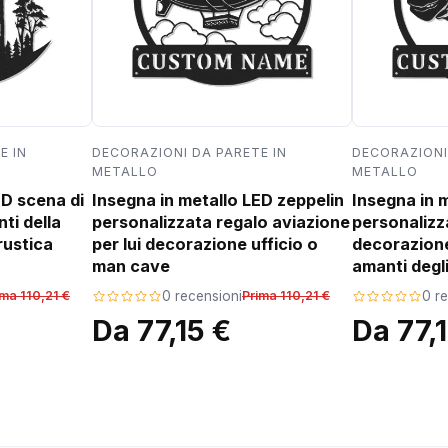
E IN
DECORAZIONI DA PARETE IN
DECORAZIONI
METALLO
METALLO
ED scena di
Insegna in metallo LED zeppelin
Insegna in 
ti della
personalizzata regalo aviazione
personalizz
rustica
per lui decorazione ufficio o
decorazion
man cave
amanti degli
ima 110,21 €
0 recensioni
Prima 110,21 €
0 r
Da 77,15 €
Da 77,