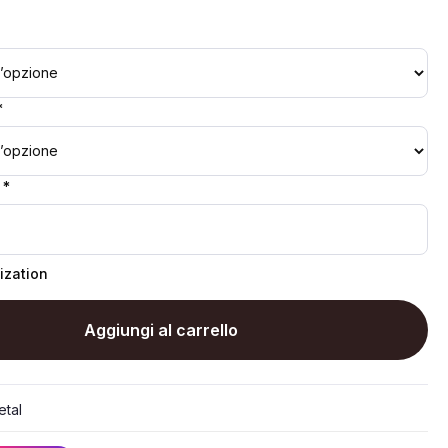
*
 *
ization
Aggiungi al carrello
tal