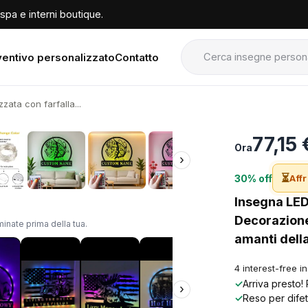
spa e interni boutique.
entivo personalizzato
Contatto
zata con farfalla...
›
77,15
Ora
›
⏳
30% off
Affr
Insegna LED
Decorazione
inate prima della tua.
amanti dell
4 interest-free i
✓
Arriva presto!
›
✓
Reso per difet