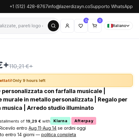
+1 (512) 428-8767
info@lazerdizayn.co
Supporto WhatsApp
0
0
Italiano
 €+
110,21 €+
ettati!
Only 9 hours left
 personalizzata con farfalla musicale |
 murale in metallo personalizzata | Regalo per
a musica | Arredo studio illuminato
nstallments of
19,29 €
with
·
Klarna
Afterpay
 Ricevilo entro
Aug 11-Aug 14
se ordini oggi
to entro 14 giorni —
politica completa