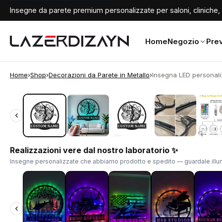
Insegne da parete premium personalizzate per saloni, cliniche, 
Home
Negozio
Prev
Home
›
Shop
›
Decorazioni da Parete in Metallo
›
Insegna LED personaliz
‹
‹
Realizzazioni vere dal nostro laboratorio ✨
Insegne personalizzate che abbiamo prodotto e spedito — guardale illum
‹