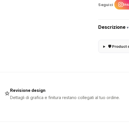
In
Seguici
Descrizione
▾
🛡 Product 
Revisione design
⭐
Dettagli di grafica e finitura restano collegati al tuo ordine.