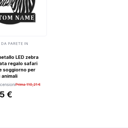
 DA PARETE IN
metallo LED zebra
ata regalo safari
e soggiorno per
 animali
ecensioni
Prima 110,21 €
15 €