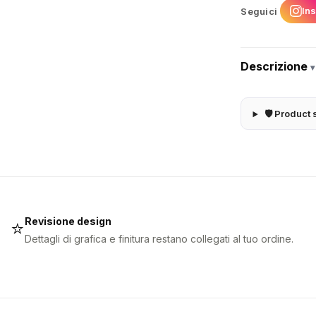
In
Seguici
Descrizione
▾
🛡 Product 
Revisione design
⭐
Dettagli di grafica e finitura restano collegati al tuo ordine.