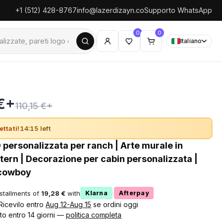
+1 (512) 428-8767
info@lazerdizayn.co
Supporto WhatsApp
0
0
Italiano
 €+
110,15 €+
ettati!
14:14 left
 personalizzata per ranch | Arte murale in
tern | Decorazione per cabin personalizzata |
 cowboy
nstallments of
19,28 €
with
·
Klarna
Afterpay
 Ricevilo entro
Aug 12-Aug 15
se ordini oggi
to entro 14 giorni —
politica completa