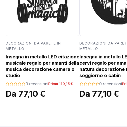
DECORAZIONI DA PARETE IN
DECORAZIONI DA PARET
METALLO
METALLO
Insegna in metallo LED citazione
Insegna in metallo L
musicale regalo per amanti della
cervi regalo per aman
musica decorazione camera o
natura decorazione 
studio
soggiorno o cabin
0 recensioni
Prima 110,15 €
0 recensioni
Pr
Da 77,10 €
Da 77,10 €