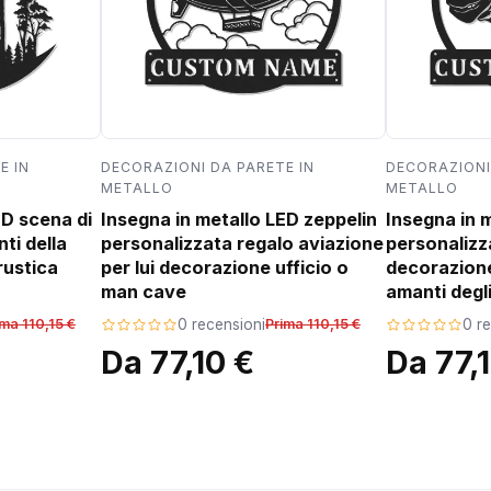
E IN
DECORAZIONI DA PARETE IN
DECORAZIONI
METALLO
METALLO
ED scena di
Insegna in metallo LED zeppelin
Insegna in 
ti della
personalizzata regalo aviazione
personalizz
rustica
per lui decorazione ufficio o
decorazion
man cave
amanti degli
ima 110,15 €
0 recensioni
Prima 110,15 €
0 r
Da 77,10 €
Da 77,