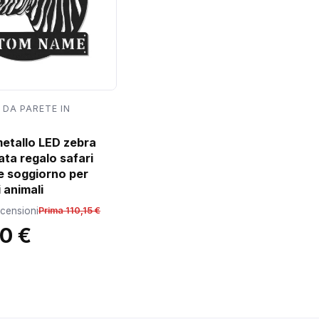
 DA PARETE IN
metallo LED zebra
ata regalo safari
e soggiorno per
 animali
ecensioni
Prima 110,15 €
10 €