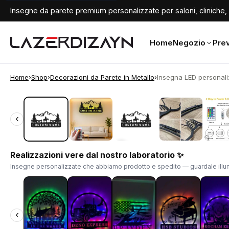
Insegne da parete premium personalizzate per saloni, cliniche, 
Home
Negozio
Prev
Home
›
Shop
›
Decorazioni da Parete in Metallo
›
Insegna LED personaliz
‹
‹
Realizzazioni vere dal nostro laboratorio ✨
Insegne personalizzate che abbiamo prodotto e spedito — guardale illum
‹