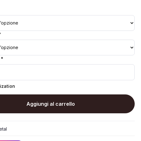
*
 *
ization
Aggiungi al carrello
tal