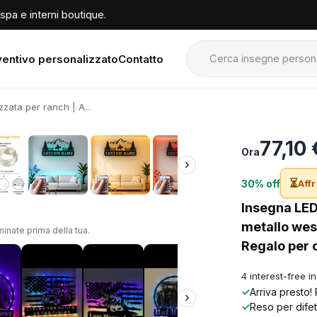
spa e interni boutique.
entivo personalizzato
Contatto
zata per ranch | A...
›
77,10
Ora
›
⏳
30% off
Affr
Insegna LED
metallo wes
inate prima della tua.
Regalo per
4 interest-free i
✓
Arriva presto!
›
✓
Reso per difet