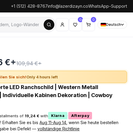
+1 (512) 428-8767
info@lazerdizayn.co
WhatsApp-Support
0
0
Deutsch
6 €+
109,94 €+
ilen Sie sich!
Only 4 hours left
erte LED Ranchschild | Western Metall
 Individuelle Kabinen Dekoration | Cowboy
nstallments of
19,24 €
with
·
Klarna
Afterpay
 Erhalten Sie es bis
Aug 11-Aug 14
, wenn Sie heute bestellen
gabe bei Defekt —
vollständige Richtlinie