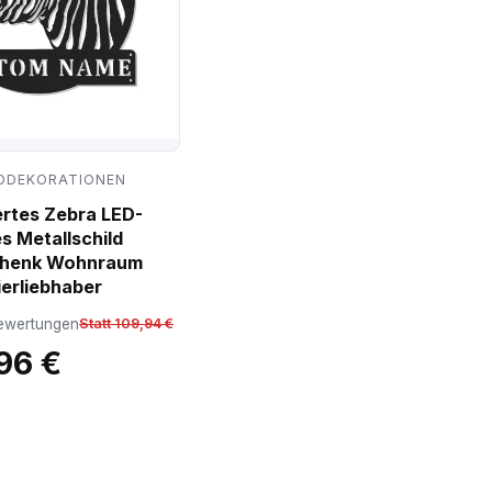
DDEKORATIONEN
ertes Zebra LED-
s Metallschild
chenk Wohnraum
ierliebhaber
ewertungen
Statt 109,94 €
96 €