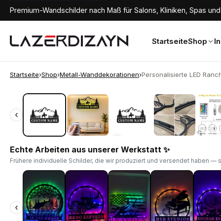
Premium-Wandschilder nach Maß für Salons, Kliniken, Spas und 
Startseite
Shop
I
Startseite
›
Shop
›
Metall-Wanddekorationen
›
Personalisierte LED Ranchs
‹
‹
Echte Arbeiten aus unserer Werkstatt ✨
Frühere individuelle Schilder, die wir produziert und versendet haben — 
‹