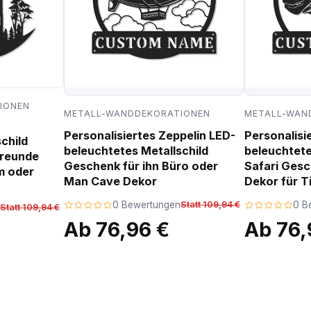
IONEN
METALL-WANDDEKORATIONEN
METALL-WAN
Personalisiertes Zeppelin LED-
Personalisi
child
beleuchtetes Metallschild
beleuchtete
freunde
Geschenk für ihn Büro oder
Safari Ges
m oder
Man Cave Dekor
Dekor für T
0 Bewertungen
Statt 109,94 €
0 B
Statt 109,94 €
Ab 76,96 €
Ab 76,