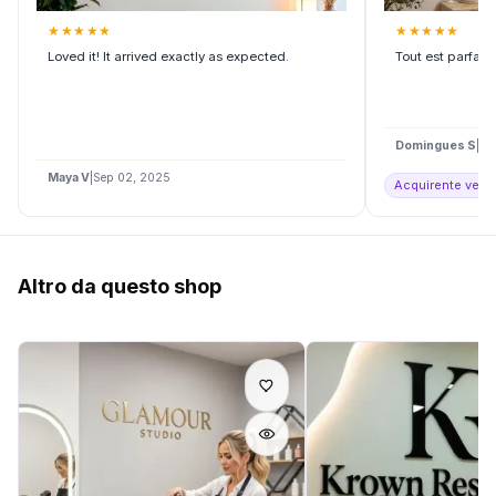
★
★
★
★
★
★
★
★
★
★
Loved it! It arrived exactly as expected.
Tout est parfai
Domingues S
|
De
Maya V
|
Sep 02, 2025
Acquirente verifi
Altro da questo shop