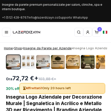
Insegne da parete premium personalizzate per saloni, cliniche, spa e
interni boutique.
+1 (512) 428-8767
info@lazerdizayn.co
Supporto WhatsApp
0
Home
›
Shop
›
Insegne da Parete per Aziende
›
Insegna Logo Aziendale 
‹
›
72,72 €+
103,88 €+
Ora
⏳
Affrettati!
Only 20 hours left
30% off
Insegna Logo Aziendale per Decorazione
Murale | Segnaletica in Acrilico e Metallo
3D per Ricevimento | Branding Aziendale