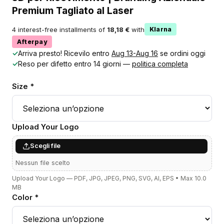
Premium Tagliato al Laser
4 interest-free installments of
18,18 €
with
Klarna
Afterpay
✓
Arriva presto! Ricevilo entro
Aug 13-Aug 16
se ordini oggi
✓
Reso per difetto entro 14 giorni —
politica completa
Size *
Upload Your Logo
Scegli file
Nessun file scelto
Upload Your Logo — PDF, JPG, JPEG, PNG, SVG, AI, EPS • Max 10.0
MB
Color *