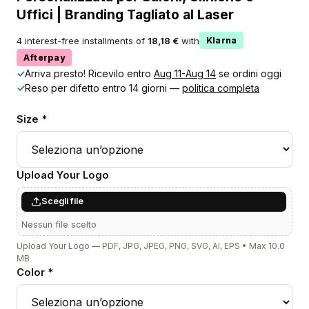
Uffici | Branding Tagliato al Laser
4 interest-free installments of
18,18 €
with
Klarna
Afterpay
✓
Arriva presto! Ricevilo entro
Aug 11-Aug 14
se ordini oggi
✓
Reso per difetto entro 14 giorni —
politica completa
Size *
Upload Your Logo
Scegli file
Nessun file scelto
Upload Your Logo — PDF, JPG, JPEG, PNG, SVG, AI, EPS • Max 10.0
MB
Color *