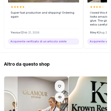
★
★
★
★
★
★
★
★
★
☆
Super fast production and shipping! Ordering
I loved this it
again
looks amazing.
glue. The glue 
extra careful an
Yesica C
|
Feb 21, 2026
Riley K
|
Aug 20,
Acquirente verificato di un articolo simile
Acquirente verif
Altro da questo shop