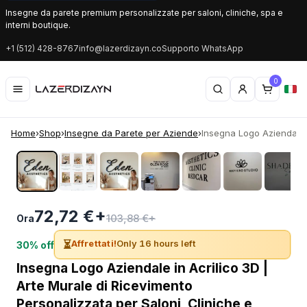
Insegne da parete premium personalizzate per saloni, cliniche, spa e
interni boutique.
+1 (512) 428-8767
info@lazerdizayn.co
Supporto WhatsApp
0
Home
›
Shop
›
Insegne da Parete per Aziende
›
Insegna Logo Aziendale in
‹
›
72,72 €+
103,88 €+
Ora
⏳
Affrettati!
Only 16 hours left
30% off
Insegna Logo Aziendale in Acrilico 3D |
Arte Murale di Ricevimento
Personalizzata per Saloni, Cliniche e