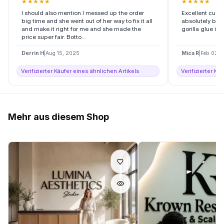
★
★
★
★
★
★
★
★
★
★
I should also mention I messed up the order
Excellent custo
big time and she went out of her way to fix it all
absolutely beau
and make it right for me and she made the
gorilla glue if 
price super fair. Botto...
Derrin H
|
Aug 15, 2025
Mica R
|
Feb 02, 
Verifizierter Käufer eines ähnlichen Artikels
Verifizierter Kä
Mehr aus diesem Shop