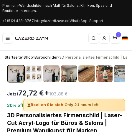
Premium-Wandschilder nach Maß für Salons, Kliniken, Spas und
Boutique-Interieurs.
+1 (512) 428-8767
info@lazerdizayn.co
WhatsApp-Support
0
Startseite
›
Shop
›
Büroschilder
›
3D Personalisiertes Firmenschild | Laser
‹
›
72,72 €+
103,88 €+
Jetzt
⏳
Beeilen Sie sich!
Only 21 hours left
30% off
3D Personalisiertes Firmenschild | Laser-
Cut Acryl-Logo für Büros & Salons |
Premium Wandkunst für Marken