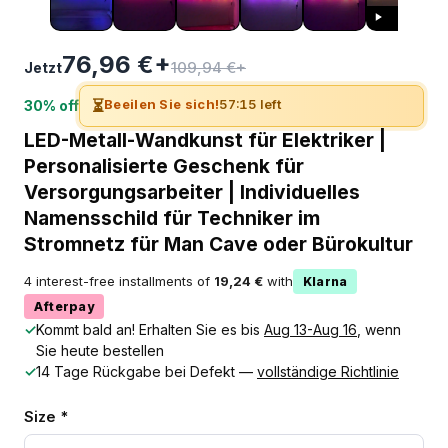
76,96 €+
109,94 €+
Jetzt
⏳
Beeilen Sie sich!
57:15 left
30% off
LED-Metall-Wandkunst für Elektriker |
Personalisierte Geschenk für
Versorgungsarbeiter | Individuelles
Namensschild für Techniker im
Stromnetz für Man Cave oder Bürokultur
4 interest-free installments of
19,24 €
with
Klarna
Afterpay
✓
Kommt bald an! Erhalten Sie es bis
Aug 13-Aug 16
, wenn
Sie heute bestellen
✓
14 Tage Rückgabe bei Defekt —
vollständige Richtlinie
Size *