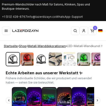
Premium-Wandschilder nach Maß für Salons, Kliniken, Spas und
Boutique-Interieurs.
+1 (512) 428-8767
info@lazerdizayn.co
WhatsApp-Support
0
Startseite
›
Shop
›
Metall-Wanddekorationen
›
LED-Metall-Wandkunst für El
‹
›
Echte Arbeiten aus unserer Werkstatt ✨
Frühere individuelle Schilder, die wir produziert und versendet
haben — sehen Sie sie beleuchtet.
‹
›