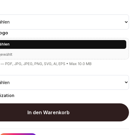
Logo
ählen
gewählt
— PDF, JPG, JPEG, PNG, SVG, AI, EPS • Max 10.0 MB
ization
In den Warenkorb