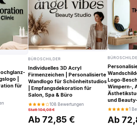
BÜROSCHILD
BÜROSCHILDER
Personalisi
Individuelles 3D Acryl
Hochglanz-
Wandschilder
Firmenzeichen | Personalisierte
gslogo |
Logo-Beschi
Wandlogo für Schönheitstudios
tion für
Wimpern-, 
| Empfangsdekoration für
Ästhetikstu
Salon, Spa & Büro
und Beauty
en
108 Bewertungen
1 B
Statt 104,08 €
Ab 72,85 €
Ab 72,