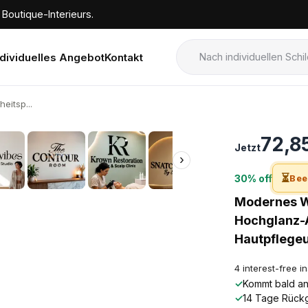
Boutique-Interieurs.
ndividuelles Angebot
Kontakt
itsp...
›
72,8
Jetzt
›
⏳
30% off
Bee
Modernes W
Hochglanz-A
Hautpflege
4 interest-free i
✓
Kommt bald an!
✓
14 Tage Rück