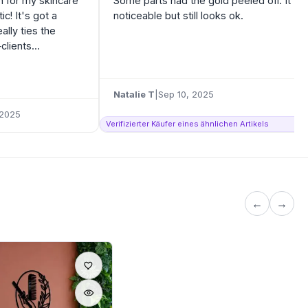
gn for my skincare
Some parts had the gold peeled off. It's
ic! It's got a
noticeable but still looks ok.
ally ties the
lients...
Natalie T
|
Sep 10, 2025
 2025
Verifizierter Käufer eines ähnlichen Artikels
←
→