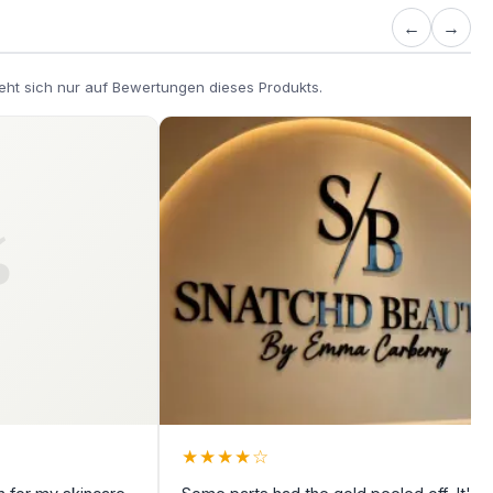
←
→
eht sich nur auf Bewertungen dieses Produkts.
★
★
★
★
☆