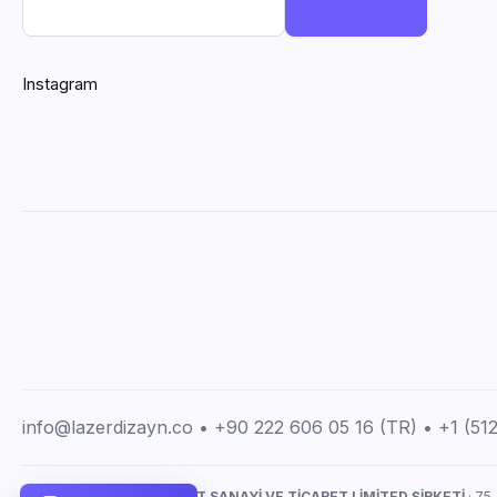
Instagram
info@lazerdizayn.co • +90 222 606 05 16 (TR) • +1 (5
LAZERDİZAYN İMALAT SANAYİ VE TİCARET LİMİTED ŞİRKETİ
· 75.