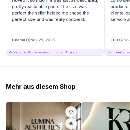
I loved it so much!! It was just as described,
como sie
pretty reasonable price. The size was
producto 
perfect the seller helped me chose the
cliente le
perfect size and was really cooperat...
servicio al
Deema D
|
Nov 25, 2025
Luu G
|
Nov
Verifizierter Käufer eines ähnlichen Artikels
Verifizierter 
Mehr aus diesem Shop