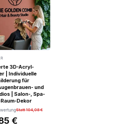
ER
erte 3D-Acryl-
 | Individuelle
lderung für
Augenbrauen- und
dios | Salon-, Spa-
-Raum-Dekor
ewertung
Statt 104,08 €
85 €