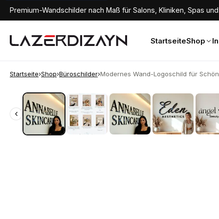
Premium-Wandschilder nach Maß für Salons, Kliniken, Spas und 
Startseite
Shop
I
Startseite
›
Shop
›
Büroschilder
›
Modernes Wand-Logoschild für Schönhe
‹
‹