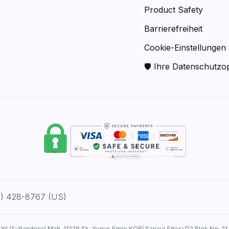
Product Safety
Barrierefreiheit
Cookie-Einstellungen
🛡 Ihre Datenschutzo
12) 428-8767 (US)
 Yıl (Sultandere) Mah. 11228 Sk. Yunus Emre KOBİ Sanayi Sitesi D2 Blok No: 21