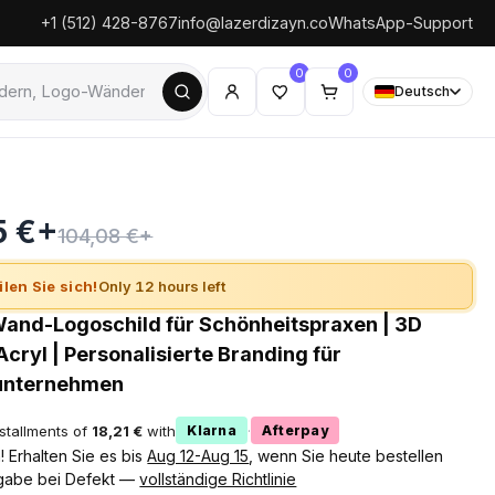
+1 (512) 428-8767
info@lazerdizayn.co
WhatsApp-Support
0
0
Deutsch
5 €+
104,08 €+
ilen Sie sich!
Only 12 hours left
and-Logoschild für Schönheitspraxen | 3D
cryl | Personalisierte Branding für
unternehmen
nstallments of
18,21 €
with
·
Klarna
Afterpay
 Erhalten Sie es bis
Aug 12-Aug 15
, wenn Sie heute bestellen
gabe bei Defekt —
vollständige Richtlinie