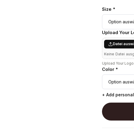
Size *
Upload Your 
Datei ausw
Keine Datei aus
Upload Your Logo 
Color *
+ Add personal