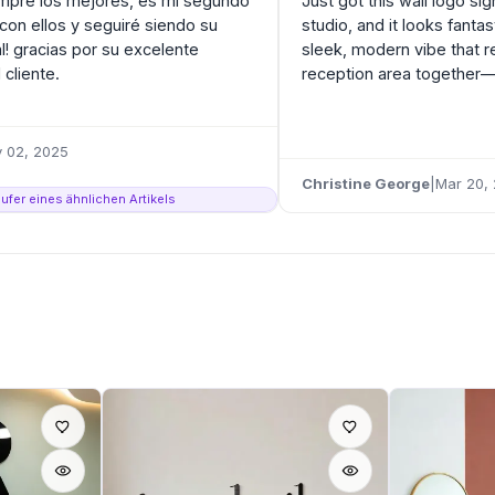
mpre los mejores, es mi segundo
Just got this wall logo si
con ellos y seguiré siendo su
studio, and it looks fantast
al! gracias por su excelente
sleek, modern vibe that re
 cliente.
reception area together—c
 02, 2025
Christine George
|
Mar 20,
Käufer eines ähnlichen Artikels