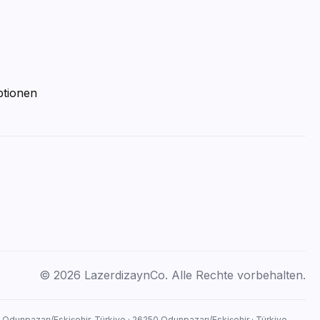
ptionen
© 2026 LazerdizaynCo. Alle Rechte vorbehalten.
, Odunpazarı/Eskişehir, Türkiye · 26250 Odunpazarı/Eskişehir · Türkiye