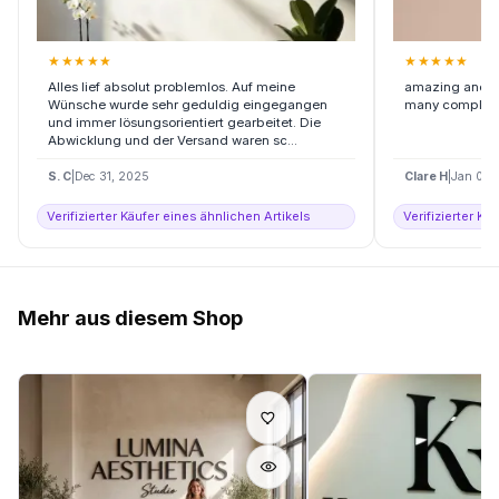
★
★
★
★
★
★
★
★
★
★
Alles lief absolut problemlos. Auf meine
amazing and arr
Wünsche wurde sehr geduldig eingegangen
many complime
und immer lösungsorientiert gearbeitet. Die
Abwicklung und der Versand waren sc...
S. C
|
Dec 31, 2025
Clare H
|
Jan 06,
Verifizierter Käufer eines ähnlichen Artikels
Verifizierter Kä
Mehr aus diesem Shop