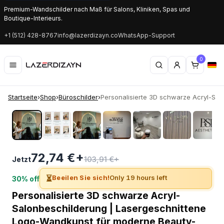
Premium-Wandschilder nach Maß für Salons, Kliniken, Spas und
Boutique-Interieurs.
+1 (512) 428-8767
info@lazerdizayn.co
WhatsApp-Support
0
Startseite
›
Shop
›
Büroschilder
›
Personalisierte 3D schwarze Acryl-Salo
‹
›
72,74 €+
103,91 €+
Jetzt
⏳
Beeilen Sie sich!
Only 19 hours left
30% off
Personalisierte 3D schwarze Acryl-
Salonbeschilderung | Lasergeschnittene
Logo-Wandkunst für moderne Beauty-