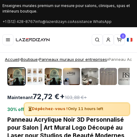
Enseignes murales premium sur mesure pour salons, cliniques, spas et
intérieurs boutique.
+1 (512) 428-8767
info@lazerdizayn.co
Assistance WhatsApp
0
Accueil
›
Boutique
›
Panneaux muraux pour entreprises
›
Panneau Acryli
‹
›
72,72 €+
103,88 €+
Maintenant
⏳
Dépêchez-vous !
Only 11 hours left
30% off
Panneau Acrylique Noir 3D Personnalisé
pour Salon | Art Mural Logo Découpé au
Laser pour Studios de Beauté Modernes