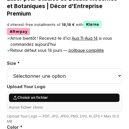
et Botaniques | Décor d'Entreprise
Premium
4 interest-free installments of
18,18 €
with
Klarna
Afterpay
✓
Arrive bientôt ! Recevez-le d’ici
Aug 11-Aug 14
si vous
commandez aujourd’hui
✓
Retour défaut sous 14 jours —
politique complète
Size *
Upload Your Logo
Choisir un fichier
Aucun fichier choisi
Upload Your Logo — PDF, JPG, JPEG, PNG, SVG, AI, EPS • Max 10.0
MB
Color *