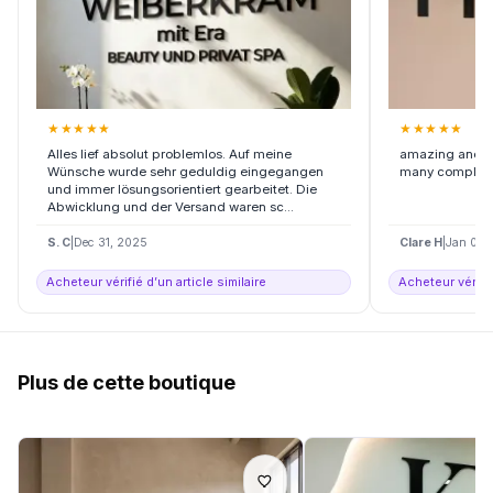
★
★
★
★
★
★
★
★
★
★
Alles lief absolut problemlos. Auf meine
amazing and arr
Wünsche wurde sehr geduldig eingegangen
many complime
und immer lösungsorientiert gearbeitet. Die
Abwicklung und der Versand waren sc...
S. C
|
Dec 31, 2025
Clare H
|
Jan 06,
Acheteur vérifié d’un article similaire
Acheteur vérifié
Plus de cette boutique