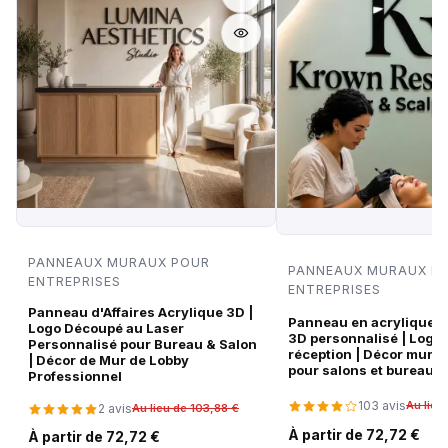
PANNEAUX MURAUX POUR
PANNEAUX MURAUX P
ENTREPRISES
ENTREPRISES
Panneau d'Affaires Acrylique 3D |
Panneau en acrylique no
Logo Découpé au Laser
3D personnalisé | Logo
Personnalisé pour Bureau & Salon
réception | Décor mura
| Décor de Mur de Lobby
pour salons et bureaux
Professionnel
103 avis
Au lieu
2 avis
Au lieu de 103,88 €
À partir de 72,72 €
À partir de 72,72 €