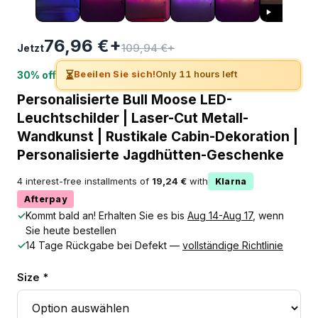
76,96 €+
109,94 €+
Jetzt
⏳
Beeilen Sie sich!
Only 11 hours left
30% off
Personalisierte Bull Moose LED-
Leuchtschilder | Laser-Cut Metall-
Wandkunst | Rustikale Cabin-Dekoration |
Personalisierte Jagdhütten-Geschenke
4 interest-free installments of
19,24 €
with
Klarna
Afterpay
✓
Kommt bald an! Erhalten Sie es bis
Aug 14-Aug 17
, wenn
Sie heute bestellen
✓
14 Tage Rückgabe bei Defekt —
vollständige Richtlinie
Size *