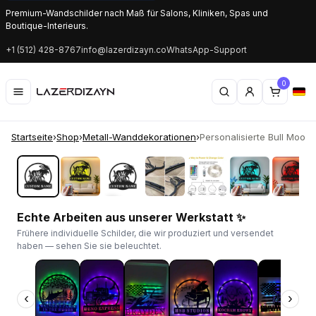
Premium-Wandschilder nach Maß für Salons, Kliniken, Spas und
Boutique-Interieurs.
+1 (512) 428-8767
info@lazerdizayn.co
WhatsApp-Support
0
Startseite
›
Shop
›
Metall-Wanddekorationen
›
Personalisierte Bull Moos
‹
›
Echte Arbeiten aus unserer Werkstatt ✨
Frühere individuelle Schilder, die wir produziert und versendet
haben — sehen Sie sie beleuchtet.
‹
›