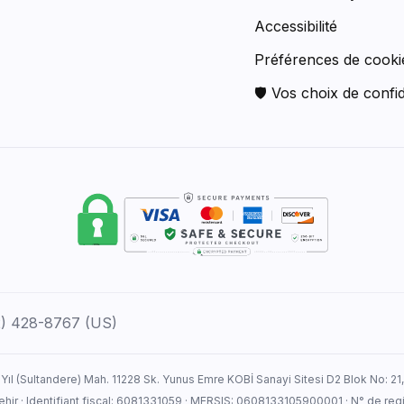
Accessibilité
Préférences de cooki
🛡 Vos choix de confid
12) 428-8767 (US)
 Yıl (Sultandere) Mah. 11228 Sk. Yunus Emre KOBİ Sanayi Sitesi D2 Blok No: 21
ehir · Identifiant fiscal: 6081331059 · MERSIS: 0608133105900001 · N° de r