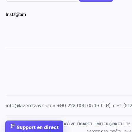
Instagram
info@lazerdizayn.co • +90 222 606 05 16 (TR) • +1 (5
LAZERDİZAYN İMALAT SANAYİ VE TİCARET LİMİTED ŞİRKETİ
· 75.
Support en direct
Service des impôts: Eskiş