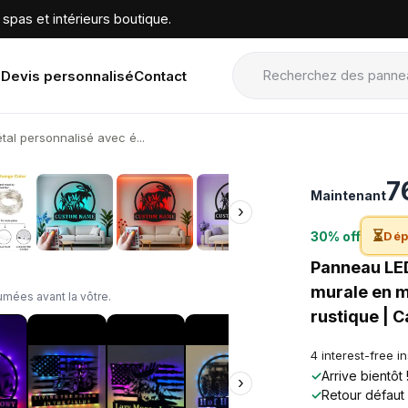
spas et intérieurs boutique.
Devis personnalisé
Contact
al personnalisé avec é...
›
7
Maintenant
›
⏳
30% off
Dép
Panneau LED
murale en m
mées avant la vôtre.
rustique | 
4 interest-free i
✓
Arrive bientôt
›
✓
Retour défaut