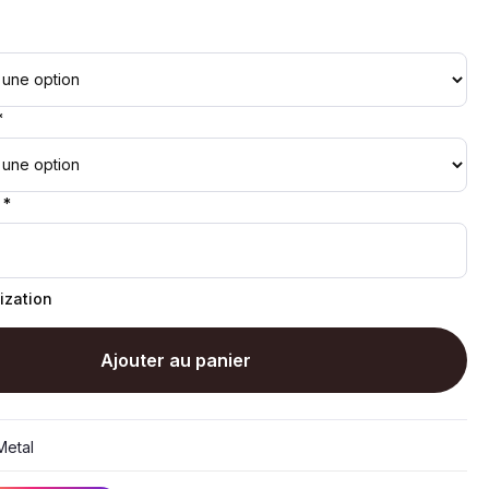
*
 *
ization
Ajouter au panier
etal