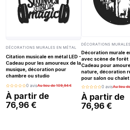
DÉCORATIONS MURALES
DÉCORATIONS MURALES EN MÉTAL
Décoration murale e
Citation musicale en métal LED -
avec scène de forêt 
Cadeau pour les amoureux de la
Cadeau pour amoure
musique, décoration pour
nature, décoration r
chambre ou studio
pour salon ou chalet
0 avis
Au lieu de 109,94 €
0 avis
Au lieu d
À partir de
À partir de
76,96 €
76,96 €