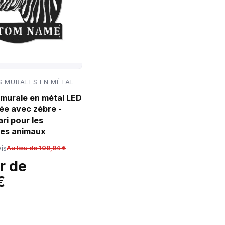
 MURALES EN MÉTAL
murale en métal LED
ée avec zèbre -
ri pour les
es animaux
is
Au lieu de 109,94 €
r de
€