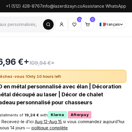
+1 (512) 428-8767
info@lazerdizayn.co
Assistance WhatsApp
0
0
Français
6,96 €+
109,94 €+
êchez-vous !
Only 10 hours left
 en métal personnalisé avec élan | Décoration
étal découpé au laser | Décor de chalet
Cadeau personnalisé pour chasseurs
nstallments of
19,24 €
with
·
Klarna
Afterpay
 ! Recevez-le d’ici
Aug 12-Aug 15
si vous commandez aujourd’hui
 sous 14 jours —
politique complète