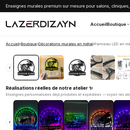
Enseignes murales premium sur mesure pour salons, cliniques, 
Accueil
Boutique
Accueil
›
Boutique
›
Décorations murales en métal
›
Panneau LED en mét
‹
‹
Réalisations réelles de notre atelier ✨
Enseignes personnalisées déjà produites et expédiées — voyez-les allu
‹