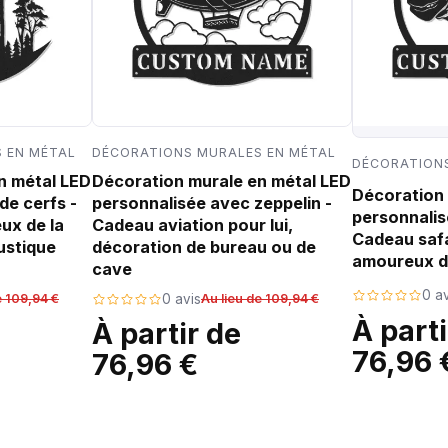
 EN MÉTAL
DÉCORATIONS MURALES EN MÉTAL
DÉCORATIONS
n métal LED
Décoration murale en métal LED
Décoration 
de cerfs -
personnalisée avec zeppelin -
personnalis
ux de la
Cadeau aviation pour lui,
Cadeau safa
ustique
décoration de bureau ou de
amoureux d
cave
0 av
e 109,94 €
0 avis
Au lieu de 109,94 €
À parti
À partir de
76,96 
76,96 €