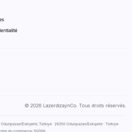
es
entialité
© 2026 LazerdizaynCo. Tous droits réservés.
, Odunpazarı/Eskişehir, Türkiye · 26250 Odunpazarı/Eskişehir · Türkiye
egistre du commerce: 50066