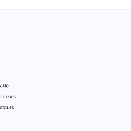
n
alité
 cookies
etours