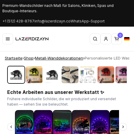
Premium-Wandschilder nach Maß für Salons, Kliniken, Spas und
Boutique-Interieurs.
+1 (512) 428-8767
info@lazerdizayn.co
WhatsApp-Support
0
Startseite
›
Shop
›
Metall-Wanddekorationen
›
Personalisierte LED Waschb
‹
›
Echte Arbeiten aus unserer Werkstatt ✨
Frühere individuelle Schilder, die wir produziert und versendet
haben — sehen Sie sie beleuchtet.
‹
›