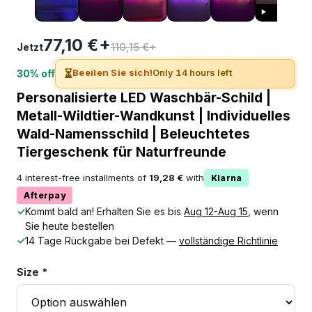
77,10 €+
110,15 €+
Jetzt
⏳
Beeilen Sie sich!
Only 14 hours left
30% off
Personalisierte LED Waschbär-Schild |
Metall-Wildtier-Wandkunst | Individuelles
Wald-Namensschild | Beleuchtetes
Tiergeschenk für Naturfreunde
4 interest-free installments of
19,28 €
with
Klarna
Afterpay
✓
Kommt bald an! Erhalten Sie es bis
Aug 12-Aug 15
, wenn
Sie heute bestellen
✓
14 Tage Rückgabe bei Defekt —
vollständige Richtlinie
Size *